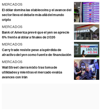
MERCADOS
El dólar domina las stablecoins y el avance del
sector lleva el debate más allá del mundo
cripto
MERCADOS
Bank of America prevé que el yen se aprecie
6% frente al dólar a finales de 2026
MERCADOS
Carry trade resiste pese a la pérdida de
atractivo del yen como fuente de financiación
MERCADOS
Wall Street cierra mixto tras toma de
utilidades y mientras el mercado evalúa
avances con Irán