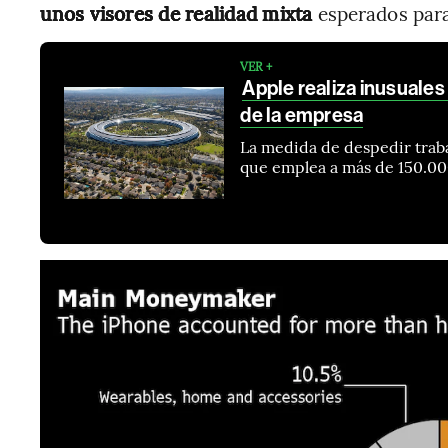
unos visores de realidad mixta
esperados para
VER +
Apple realiza inusuale
de la empresa
La medida de despedir traba
que emplea a más de 150.0