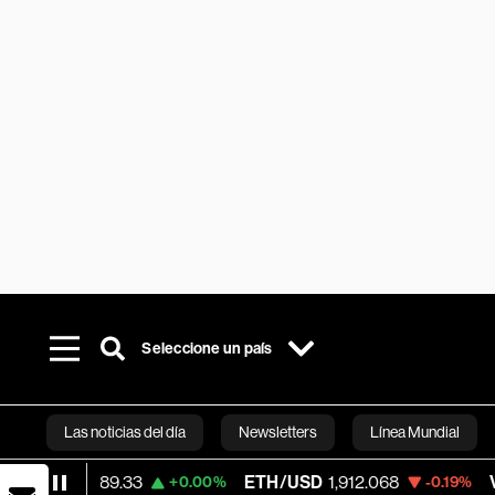
Seleccione un país
Las noticias del día
Newsletters
Línea Mundial
4,789.33
ETH/USD
1,912.068
Visa
368.5
+0.00%
-0.19%
Bloomberg 