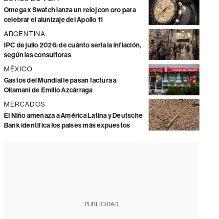
Omega x Swatch lanza un reloj con oro para
celebrar el alunizaje del Apollo 11
ARGENTINA
IPC de julio 2026: de cuánto sería la inflación,
según las consultoras
MÉXICO
Gastos del Mundial le pasan factura a
Ollamani de Emilio Azcárraga
MERCADOS
El Niño amenaza a América Latina y Deutsche
Bank identifica los países más expuestos
PUBLICIDAD