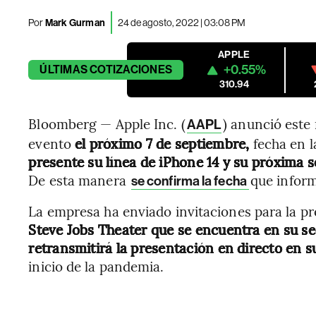
Por
Mark Gurman
24 de agosto, 2022 | 03:08 PM
APPLE
+0.55%
ÚLTIMAS
COTIZACIONES
310.94
Bloomberg — Apple Inc. (
) anunció este
AAPL
evento
el próximo 7 de septiembre,
fecha en l
presente su línea de iPhone 14 y su próxima s
De esta manera
que infor
se confirma la fecha
La empresa ha enviado invitaciones para la pr
Steve Jobs Theater que se encuentra en su s
retransmitirá la presentación en directo en s
inicio de la pandemia.