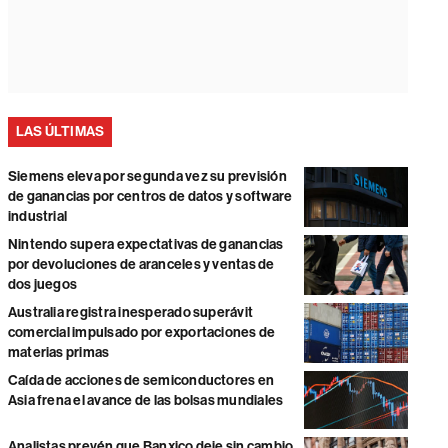
LAS ÚLTIMAS
Siemens eleva por segunda vez su previsión
de ganancias por centros de datos y software
industrial
Nintendo supera expectativas de ganancias
por devoluciones de aranceles y ventas de
dos juegos
Australia registra inesperado superávit
comercial impulsado por exportaciones de
materias primas
Caída de acciones de semiconductores en
Asia frena el avance de las bolsas mundiales
Analistas prevén que Banxico deje sin cambio