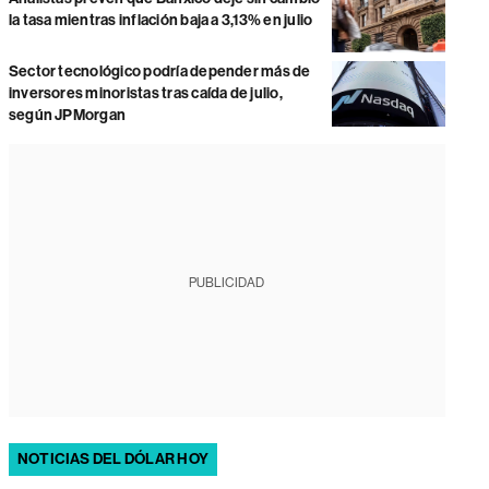
la tasa mientras inflación baja a 3,13% en julio
Sector tecnológico podría depender más de
inversores minoristas tras caída de julio,
según JPMorgan
PUBLICIDAD
NOTICIAS DEL DÓLAR HOY