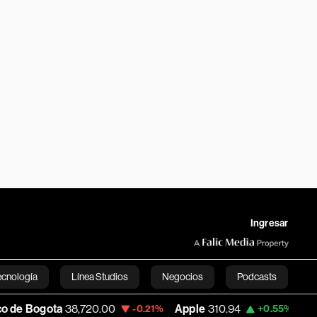
Ingresar
ecnología
Línea Studios
Negocios
Podcasts
ta
38,720.00
Apple
310.94
USD COP
3,
-0.21%
+0.55%
English