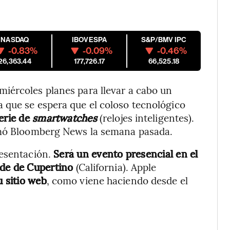
NASDAQ
IBOVESPA
S&P/BMV IPC
-0.83%
-0.09%
-0.46%
26,363.44
177,726.17
66,525.18
 miércoles planes para llevar a cabo un
a que se espera que el coloso tecnológico
erie de
smartwatches
(relojes inteligentes).
mó Bloomberg News la semana pasada.
esentación.
Será un evento presencial en el
ede de Cupertino
(California). Apple
u sitio web
, como viene haciendo desde el