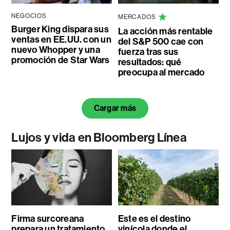
NEGOCIOS
MERCADOS
Burger King dispara sus
La acción más rentable
ventas en EE.UU. con un
del S&P 500 cae con
nuevo Whopper y una
fuerza tras sus
promoción de Star Wars
resultados: qué
preocupa al mercado
Cargar más
Lujos y vida en Bloomberg Línea
Firma surcoreana
Este es el destino
prepara un tratamiento
vinícola donde el