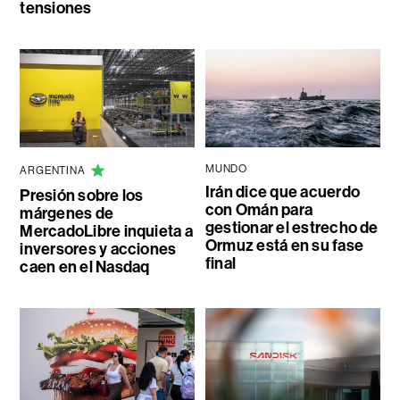
tensiones
MUNDO
ARGENTINA
Irán dice que acuerdo
Presión sobre los
con Omán para
márgenes de
gestionar el estrecho de
MercadoLibre inquieta a
Ormuz está en su fase
inversores y acciones
final
caen en el Nasdaq