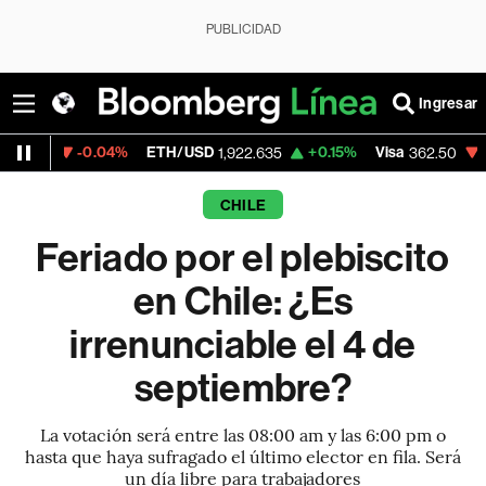
PUBLICIDAD
Ingresar
-0.04%
ETH/USD
+0.15%
Visa
-2.15%
Mer
1,922.635
362.50
CHILE
Feriado por el plebiscito
en Chile: ¿Es
irrenunciable el 4 de
septiembre?
La votación será entre las 08:00 am y las 6:00 pm o
hasta que haya sufragado el último elector en fila. Será
un día libre para trabajadores