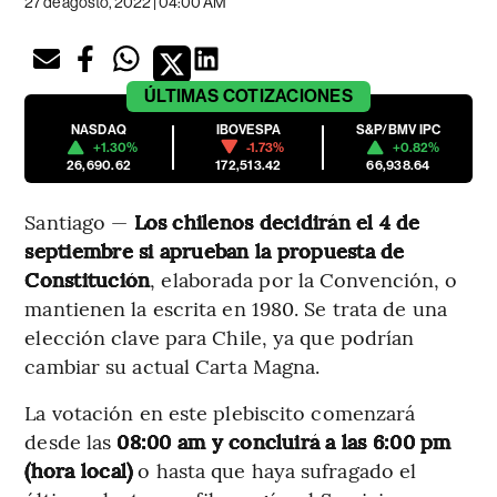
27 de agosto, 2022 | 04:00 AM
ÚLTIMAS
COTIZACIONES
NASDAQ
IBOVESPA
S&P/BMV IPC
+1.30%
-1.73%
+0.82%
26,690.62
172,513.42
66,938.64
Santiago —
Los chilenos decidirán el 4 de
septiembre si aprueban la propuesta de
Constitución
, elaborada por la Convención, o
mantienen la escrita en 1980. Se trata de una
elección clave para Chile, ya que podrían
cambiar su actual Carta Magna.
La votación en este plebiscito comenzará
desde las
08:00 am y concluirá a las 6:00 pm
(hora local)
o hasta que haya sufragado el