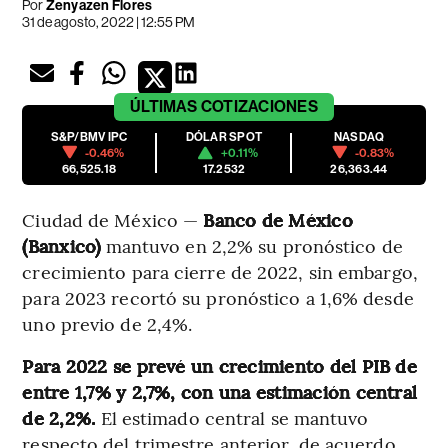
Por
Zenyazen Flores
31 de agosto, 2022 | 12:55 PM
ÚLTIMAS
COTIZACIONES
S&P/BMV IPC
DÓLAR SPOT
NASDAQ
-0.46%
+0.11%
-0.83%
66,525.18
17.2532
26,363.44
Ciudad de México —
Banco de México
(Banxico)
mantuvo en 2,2% su pronóstico de
crecimiento para cierre de 2022, sin embargo,
para 2023 recortó su pronóstico a 1,6% desde
uno previo de 2,4%.
Para 2022 se prevé un crecimiento del PIB de
entre 1,7% y 2,7%, con una estimación central
de 2,2%.
El estimado central se mantuvo
respecto del trimestre anterior, de acuerdo