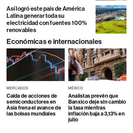
Así logró este país de América
Latina generar toda su
electricidad con fuentes 100%
renovables
Económicas e internacionales
MERCADOS
MÉXICO
Caída de acciones de
Analistas prevén que
semiconductores en
Banxico deje sin cambio
Asia frena el avance de
la tasa mientras
las bolsas mundiales
inflación baja a 3,13% en
julio