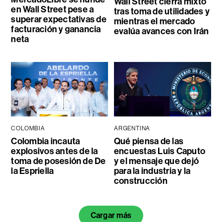
Wall Street cierra mixto
en Wall Street pese a
tras toma de utilidades y
superar expectativas de
mientras el mercado
facturación y ganancia
evalúa avances con Irán
neta
COLOMBIA
ARGENTINA
Colombia incauta
Qué piensa de las
explosivos antes de la
encuestas Luis Caputo
toma de posesión de De
y el mensaje que dejó
la Espriella
para la industria y la
construcción
Cargar más