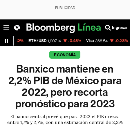
PUBLICIDAD
Ingresar
%
ETH/USD
-0.45%
Visa
-0.28%
MercadoLi
1,907.14
368.54
ECONOMÍA
Banxico mantiene en
2,2% PIB de México para
2022, pero recorta
pronóstico para 2023
El banco central prevé que para 2022 el PIB crezca
entre 1,7% y 2,7%, con una estimación central de 2,2%