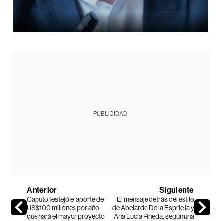
PUBLICIDAD
Anterior
Siguiente
Caputo festejó el aporte de
El mensaje detrás del estilo
US$100 millones por año
de Abelardo De la Espriella y
que hará el mayor proyecto
Ana Lucía Pineda, según una