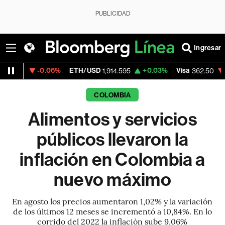
PUBLICIDAD
Ingresar
-0.06%
ETH/USD
+0.03%
Visa
-2.15%
Mer
1,914.595
362.50
COLOMBIA
Alimentos y servicios
públicos llevaron la
inflación en Colombia a
nuevo máximo
En agosto los precios aumentaron 1,02% y la variación
de los últimos 12 meses se incrementó a 10,84%. En lo
corrido del 2022 la inflación sube 9,06%