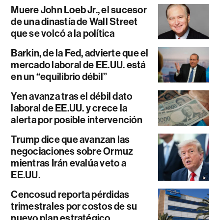
Muere John Loeb Jr., el sucesor
de una dinastía de Wall Street
que se volcó a la política
Barkin, de la Fed, advierte que el
mercado laboral de EE.UU. está
en un “equilibrio débil”
Yen avanza tras el débil dato
laboral de EE.UU. y crece la
alerta por posible intervención
Trump dice que avanzan las
negociaciones sobre Ormuz
mientras Irán evalúa veto a
EE.UU.
Cencosud reporta pérdidas
trimestrales por costos de su
nuevo plan estratégico