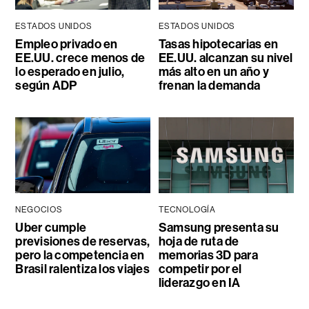
ESTADOS UNIDOS
ESTADOS UNIDOS
Empleo privado en
Tasas hipotecarias en
EE.UU. crece menos de
EE.UU. alcanzan su nivel
lo esperado en julio,
más alto en un año y
según ADP
frenan la demanda
NEGOCIOS
TECNOLOGÍA
Uber cumple
Samsung presenta su
previsiones de reservas,
hoja de ruta de
pero la competencia en
memorias 3D para
Brasil ralentiza los viajes
competir por el
liderazgo en IA