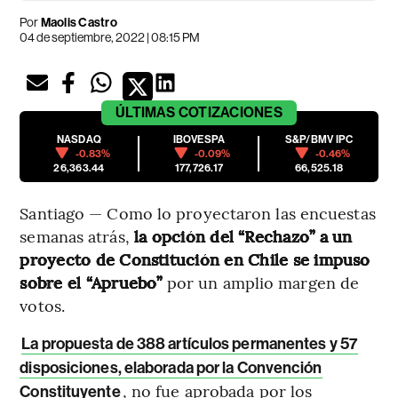
Por
Maolis Castro
04 de septiembre, 2022 | 08:15 PM
ÚLTIMAS
COTIZACIONES
NASDAQ
IBOVESPA
S&P/BMV IPC
-0.83%
-0.09%
-0.46%
26,363.44
177,726.17
66,525.18
Santiago — Como lo proyectaron las encuestas
semanas atrás,
la opción del “Rechazo” a un
proyecto de Constitución en Chile se impuso
sobre el “Apruebo”
por un amplio margen de
votos.
La propuesta de 388 artículos permanentes y 57
disposiciones, elaborada por la Convención
, no fue aprobada por los
Constituyente