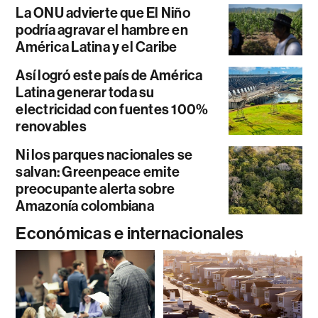
La ONU advierte que El Niño
podría agravar el hambre en
América Latina y el Caribe
Así logró este país de América
Latina generar toda su
electricidad con fuentes 100%
renovables
Ni los parques nacionales se
salvan: Greenpeace emite
preocupante alerta sobre
Amazonía colombiana
Económicas e internacionales