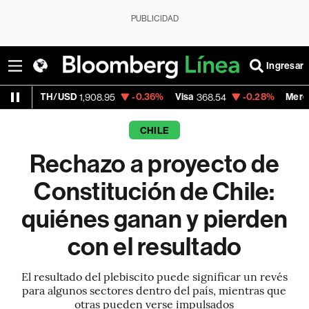
PUBLICIDAD
Ingresar
H/USD
-0.36%
Visa
-0.28%
MercadoLibre
1,908.95
368.54
1,
CHILE
Rechazo a proyecto de
Constitución de Chile:
quiénes ganan y pierden
con el resultado
El resultado del plebiscito puede significar un revés
para algunos sectores dentro del país, mientras que
otras pueden verse impulsados