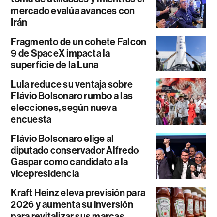
mercado evalúa avances con
Irán
Fragmento de un cohete Falcon
9 de SpaceX impacta la
superficie de la Luna
Lula reduce su ventaja sobre
Flávio Bolsonaro rumbo a las
elecciones, según nueva
encuesta
Flávio Bolsonaro elige al
diputado conservador Alfredo
Gaspar como candidato a la
vicepresidencia
Kraft Heinz eleva previsión para
2026 y aumenta su inversión
para revitalizar sus marcas