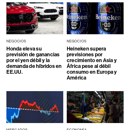
NEGOCIOS
NEGOCIOS
Honda eleva su
Heineken supera
previsión de ganancias
previsiones por
por el yen débil y la
crecimiento en Asia y
demanda de híbridos en
África pese al débil
EE.UU.
consumo en Europa y
América
MERCADOS
ECONOMÍA