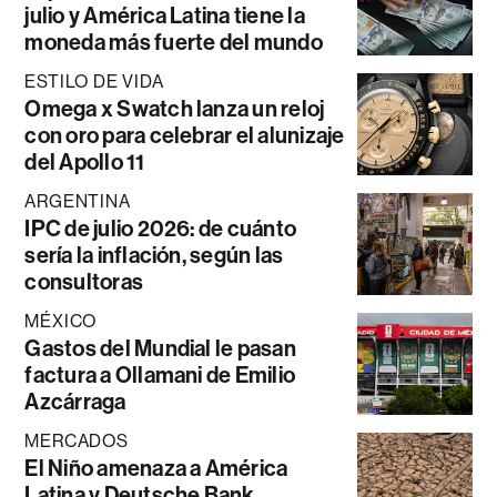
julio y América Latina tiene la
moneda más fuerte del mundo
ESTILO DE VIDA
Omega x Swatch lanza un reloj
con oro para celebrar el alunizaje
del Apollo 11
ARGENTINA
IPC de julio 2026: de cuánto
sería la inflación, según las
consultoras
MÉXICO
Gastos del Mundial le pasan
factura a Ollamani de Emilio
Azcárraga
MERCADOS
El Niño amenaza a América
Latina y Deutsche Bank