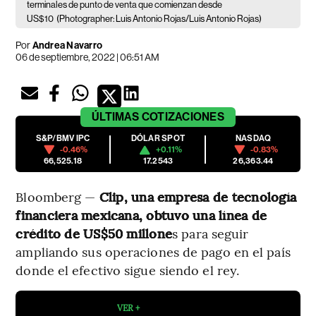
terminales de punto de venta que comienzan desde
US$10
(Photographer: Luis Antonio Rojas/Luis Antonio Rojas)
Por
Andrea Navarro
06 de septiembre, 2022 | 06:51 AM
ÚLTIMAS
COTIZACIONES
S&P/BMV IPC
DÓLAR SPOT
NASDAQ
-0.46%
+0.11%
-0.83%
66,525.18
17.2543
26,363.44
Bloomberg —
Clip, una empresa de tecnología
financiera mexicana, obtuvo una línea de
crédito de US$50 millone
s para seguir
ampliando sus operaciones de pago en el país
donde el efectivo sigue siendo el rey.
VER +