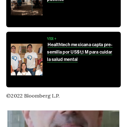
VER +
Healthtech mexicana capta pre-
semilla por US$1,1 M para cuidar
la salud mental
©2022 Bloomberg L.P.