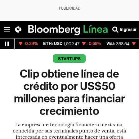
PUBLICIDAD
Ingresar
.34%
ETH/USD
-0.69%
Visa
-0.28%
Merc
1,902.47
368.54
STARTUPS
Clip obtiene línea de
crédito por US$50
millones para financiar
crecimiento
La empresa de tecnología financiera mexicana,
conocida por sus terminales punto de venta, está
interesada en eventualmente hacer una oferta