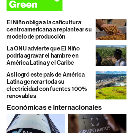
El Niño obliga a la caficultura
centroamericana a replantear su
modelo de producción
La ONU advierte que El Niño
podría agravar el hambre en
América Latina y el Caribe
Así logró este país de América
Latina generar toda su
electricidad con fuentes 100%
renovables
Económicas e internacionales