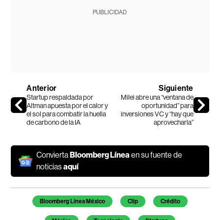
PUBLICIDAD
Anterior
Siguiente
Startup respaldada por
Milei abre una “ventana de
Altman apuesta por el calor y
oportunidad” para
el sol para combatir la huella
inversiones VC y “hay que
de carbono de la IA
aprovecharla”
Convierta
Bloomberg Línea
en su fuente de
noticias
aquí
Temas de este artículo
Bloomberg Línea México
Clip
Crédito