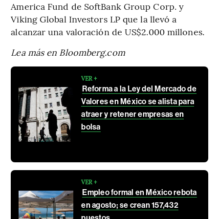
America Fund de SoftBank Group Corp. y
Viking Global Investors LP que la llevó a
alcanzar una valoración de US$2.000 millones.
Lea más en Bloomberg.com
VER +
Reforma a la Ley del Mercado de
Valores en México se alista para
atraer y retener empresas en
bolsa
VER +
Empleo formal en México rebota
en agosto; se crean 157,432
puestos