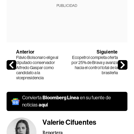
PUBLICIDAD
Anterior
Siguiente
Flávio Bolsonaro elige al
Ecopetrol completa oferta
diputado conservador
por 25% de Brava y avanza
Alfredo Gaspar como
hacia el control total de la
candidato a la
brasileña
vicepresidencia
Convierta
Bloomberg Línea
en su fuente de
noticias
aquí
Valerie Cifuentes
Reportera