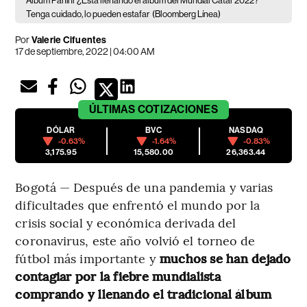
Álbum Panini
¿Está llenando el álbum del Mundial Catar 2022?
Tenga cuidado, lo pueden estafar
(Bloomberg Línea)
Por
Valerie Cifuentes
17 de septiembre, 2022 | 04:00 AM
ÚLTIMAS
COTIZACIONES
DÓLAR
BVC
NASDAQ
-0.63%
-1.64%
-0.83%
3,175.95
15,580.00
26,363.44
Bogotá — Después de una pandemia y varias
dificultades que enfrentó el mundo por la
crisis social y económica derivada del
coronavirus, este año volvió el torneo de
fútbol más importante y
muchos se han dejado
contagiar por la fiebre mundialista
comprando y llenando el tradicional álbum