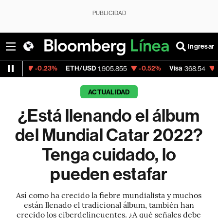
PUBLICIDAD
Ingresar
0.23%
ETH/USD
-0.52%
Visa
-0.28%
Mer
1,905.855
368.54
ACTUALIDAD
¿Está llenando el álbum
del Mundial Catar 2022?
Tenga cuidado, lo
pueden estafar
Así como ha crecido la fiebre mundialista y muchos
están llenado el tradicional álbum, también han
crecido los ciberdelincuentes. ¿A qué señales debe