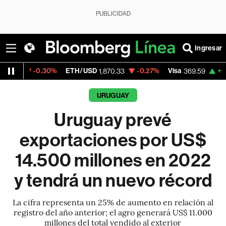
PUBLICIDAD
Ingresar
.30%
ETH/USD
-0.27%
Visa
+1.07%
Merca
1,870.33
369.59
URUGUAY
Uruguay prevé
exportaciones por US$
14.500 millones en 2022
y tendrá un nuevo récord
La cifra representa un 25% de aumento en relación al
registro del año anterior; el agro generará US$ 11.000
millones del total vendido al exterior