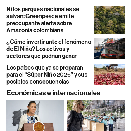
Ni los parques nacionales se
salvan: Greenpeace emite
preocupante alerta sobre
Amazonía colombiana
¿Cómo invertir ante el fenómeno
de El Niño? Los activos y
sectores que podrían ganar
Los países que ya se preparan
para el “Súper Niño 2026” y sus
posibles consecuencias
Económicas e internacionales