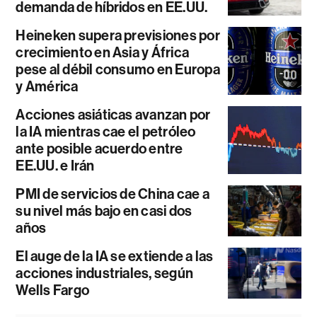
demanda de híbridos en EE.UU.
Heineken supera previsiones por
crecimiento en Asia y África
pese al débil consumo en Europa
y América
Acciones asiáticas avanzan por
la IA mientras cae el petróleo
ante posible acuerdo entre
EE.UU. e Irán
PMI de servicios de China cae a
su nivel más bajo en casi dos
años
El auge de la IA se extiende a las
acciones industriales, según
Wells Fargo