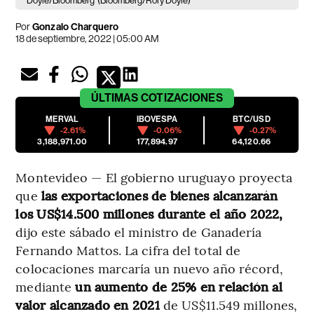
Doyle/Bloomberg
(Bloomberg/Rory Doyle)
Por
Gonzalo Charquero
18 de septiembre, 2022 | 05:00 AM
ÚLTIMAS
COTIZACIONES
MERVAL
IBOVESPA
BTC/USD
-2.61%
-0.06%
-0.27%
3,188,971.00
177,894.97
64,120.66
Montevideo — El gobierno uruguayo proyecta
que
las exportaciones de bienes alcanzarán
los US$14.500 millones durante el año 2022,
dijo este sábado el ministro de Ganadería
Fernando Mattos. La cifra del total de
colocaciones marcaría un nuevo año récord,
mediante
un aumento de 25% en relación al
valor alcanzado en 2021
de US$11.549 millones,