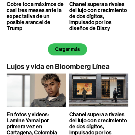
Cobre toca máximos de
Chanel supera a rivales
casi tres meses ante la
del lujo con crecimiento
expectativa de un
de dos dígitos,
posible arancel de
impulsado por los
Trump
diseños de Blazy
Cargar más
Lujos y vida en Bloomberg Línea
En fotos y videos:
Chanel supera a rivales
Lamine Yamal por
del lujo con crecimiento
primera vez en
de dos dígitos,
Cartagena, Colombia
impulsado por los