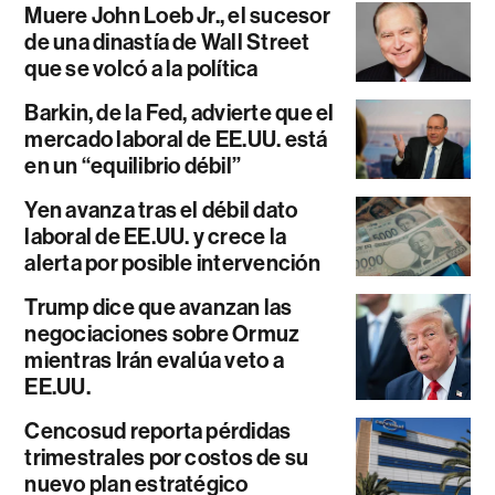
Muere John Loeb Jr., el sucesor
de una dinastía de Wall Street
que se volcó a la política
Barkin, de la Fed, advierte que el
mercado laboral de EE.UU. está
en un “equilibrio débil”
Yen avanza tras el débil dato
laboral de EE.UU. y crece la
alerta por posible intervención
Trump dice que avanzan las
negociaciones sobre Ormuz
mientras Irán evalúa veto a
EE.UU.
Cencosud reporta pérdidas
trimestrales por costos de su
nuevo plan estratégico