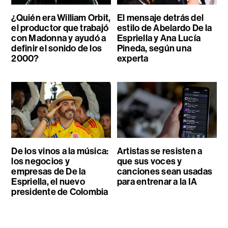
¿Quién era William Orbit,
El mensaje detrás del
el productor que trabajó
estilo de Abelardo De la
con Madonna y ayudó a
Espriella y Ana Lucía
definir el sonido de los
Pineda, según una
2000?
experta
De los vinos a la música:
Artistas se resisten a
los negocios y
que sus voces y
empresas de De la
canciones sean usadas
Espriella, el nuevo
para entrenar a la IA
presidente de Colombia