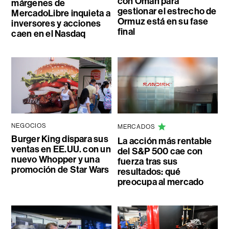
con Omán para
márgenes de
gestionar el estrecho de
MercadoLibre inquieta a
Ormuz está en su fase
inversores y acciones
final
caen en el Nasdaq
NEGOCIOS
MERCADOS
Burger King dispara sus
La acción más rentable
ventas en EE.UU. con un
del S&P 500 cae con
nuevo Whopper y una
fuerza tras sus
promoción de Star Wars
resultados: qué
preocupa al mercado