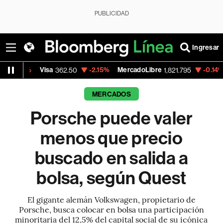
PUBLICIDAD
Ingresar
Visa
-2.15%
MercadoLibre
-0.14%
Banco d
362.50
1,821.795
MERCADOS
Porsche puede valer
menos que precio
buscado en salida a
bolsa, según Quest
El gigante alemán Volkswagen, propietario de
Porsche, busca colocar en bolsa una participación
minoritaria del 12,5% del capital social de su icónica