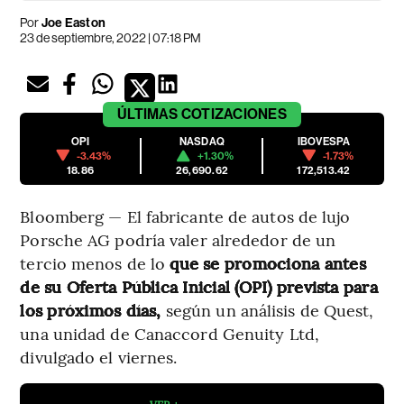
Por
Joe Easton
23 de septiembre, 2022 | 07:18 PM
ÚLTIMAS
COTIZACIONES
OPI
NASDAQ
IBOVESPA
-3.43%
+1.30%
-1.73%
18.86
26,690.62
172,513.42
Bloomberg — El fabricante de autos de lujo
Porsche AG podría valer alrededor de un
tercio menos de lo
que se promociona antes
de su Oferta Pública Inicial (OPI) prevista para
los próximos días,
según un análisis de Quest,
una unidad de Canaccord Genuity Ltd,
divulgado el viernes.