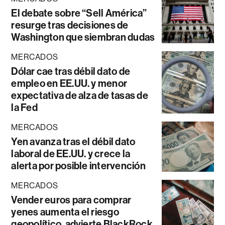
El debate sobre “Sell América”
resurge tras decisiones de
Washington que siembran dudas
MERCADOS
Dólar cae tras débil dato de
empleo en EE.UU. y menor
expectativa de alza de tasas de
la Fed
MERCADOS
Yen avanza tras el débil dato
laboral de EE.UU. y crece la
alerta por posible intervención
MERCADOS
Vender euros para comprar
yenes aumenta el riesgo
geopolítico, advierte BlackRock