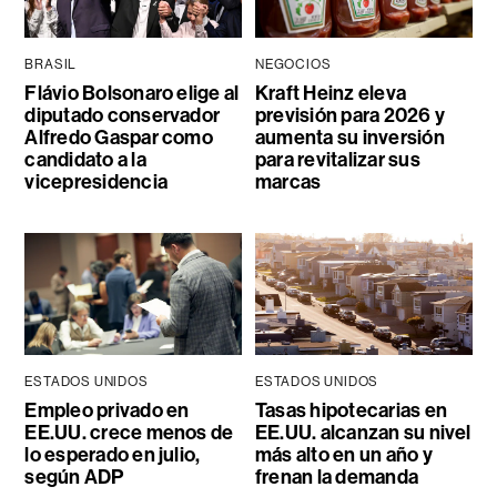
BRASIL
NEGOCIOS
Flávio Bolsonaro elige al
Kraft Heinz eleva
diputado conservador
previsión para 2026 y
Alfredo Gaspar como
aumenta su inversión
candidato a la
para revitalizar sus
vicepresidencia
marcas
ESTADOS UNIDOS
ESTADOS UNIDOS
Empleo privado en
Tasas hipotecarias en
EE.UU. crece menos de
EE.UU. alcanzan su nivel
lo esperado en julio,
más alto en un año y
según ADP
frenan la demanda