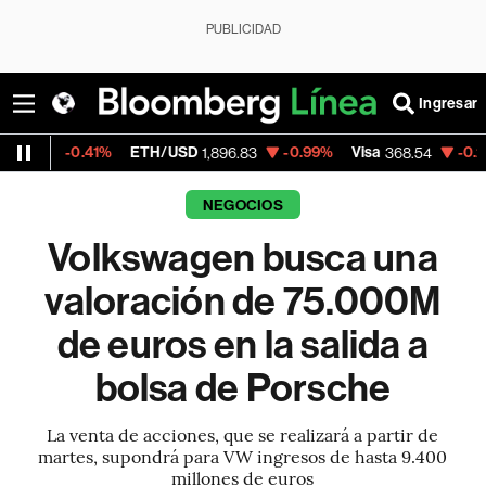
PUBLICIDAD
Ingresar
.41%
ETH/USD
-0.99%
Visa
-0.28%
Merca
1,896.83
368.54
NEGOCIOS
Volkswagen busca una
valoración de 75.000M
de euros en la salida a
bolsa de Porsche
La venta de acciones, que se realizará a partir de
martes, supondrá para VW ingresos de hasta 9.400
millones de euros