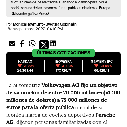
fluctuaciones de los mercados, allanando el camino para lo que
podría ser una de las mayores ofertas públicas iniciales de Europa.
(Bloomberg/Alex Kraus)
Por
Monica Raymunt - Swetha Gopinath
18 de septiembre, 2022 | 04:10 PM
ÚLTIMAS
COTIZACIONES
NASDAQ
IBOVESPA
S&P/BMV IPC
-0.83%
-0.09%
-0.46%
26,363.44
177,726.17
66,525.18
La automotriz
Volkswagen AG fijó un objetivo
de valoración de entre 70.000 millones (70.100
millones de dólares) a 75.000 millones de
euros para la oferta pública
inicial de su
icónica marca de coches deportivos
Porsche
AG
, dijeron personas familiarizadas con el