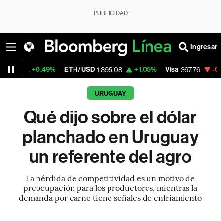
PUBLICIDAD
Ingresar
49%
ETH/USD
+1.05%
Visa
-0.50%
Mercad
1,895.08
367.76
URUGUAY
Qué dijo sobre el dólar
planchado en Uruguay
un referente del agro
La pérdida de competitividad es un motivo de
preocupación para los productores, mientras la
demanda por carne tiene señales de enfriamiento