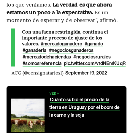
los que veníamos.
La verdad es que ahora
estamos un poco a la expectativa.
Es un
momento de esperar y de observar”, afirmó.
Con una faena restringida, continúa el
importante proceso de ajuste de los
valores.
#mercadoganadero
#ganado
#ganadería
#negociosganaderos
#mercadodehaciendas
#negociosrurales
#somosreferencia
pic.twitter.com/v1dNEmKUqR
— ACG (@consignatarios1)
September 19, 2022
VER +
Cuánto subió el precio de la
tierra en Uruguay por el boom de
la carne y la soja