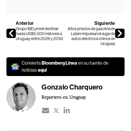
Anterior
Siguiente
Grupo BID prevé destinar
Altos precios de gasolina en
hasta US$5.000 millones a
Latam impulsan el auge de
Uruguay entre 2026 y 2030
autos eléctricos chinos en
Uruguay
Convierta
Bloomberg Línea
en su fuente de
noticias
aquí
Gonzalo Charquero
Reportero en Uruguay