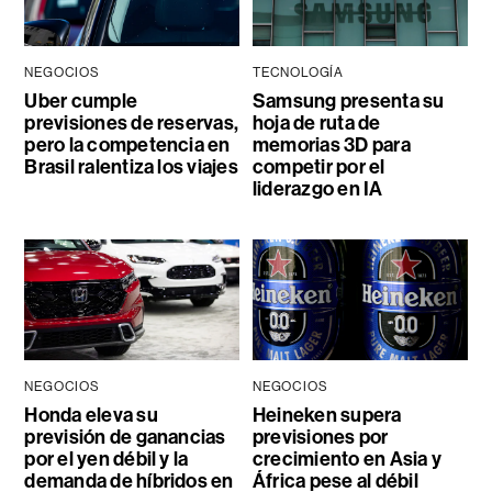
NEGOCIOS
TECNOLOGÍA
Uber cumple
Samsung presenta su
previsiones de reservas,
hoja de ruta de
pero la competencia en
memorias 3D para
Brasil ralentiza los viajes
competir por el
liderazgo en IA
NEGOCIOS
NEGOCIOS
Honda eleva su
Heineken supera
previsión de ganancias
previsiones por
por el yen débil y la
crecimiento en Asia y
demanda de híbridos en
África pese al débil