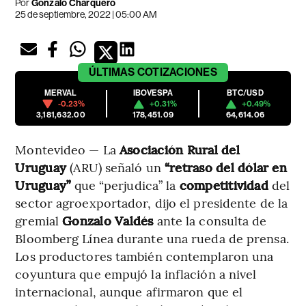
Por
Gonzalo Charquero
25 de septiembre, 2022 | 05:00 AM
ÚLTIMAS
COTIZACIONES
MERVAL
IBOVESPA
BTC/USD
-0.23%
+0.31%
+0.49%
3,181,632.00
178,451.09
64,614.06
Montevideo — La
Asociación Rural del
Uruguay
(ARU) señaló un
“retraso del dólar en
Uruguay”
que “perjudica” la
competitividad
del
sector agroexportador, dijo el presidente de la
gremial
Gonzalo Valdés
ante la consulta de
Bloomberg Línea durante una rueda de prensa.
Los productores también contemplaron una
coyuntura que empujó la inflación a nivel
internacional, aunque afirmaron que el