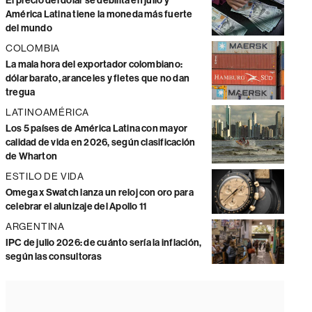
El precio del dólar se debilita en julio y
América Latina tiene la moneda más fuerte
del mundo
COLOMBIA
La mala hora del exportador colombiano:
dólar barato, aranceles y fletes que no dan
tregua
LATINOAMÉRICA
Los 5 países de América Latina con mayor
calidad de vida en 2026, según clasificación
de Wharton
ESTILO DE VIDA
Omega x Swatch lanza un reloj con oro para
celebrar el alunizaje del Apollo 11
ARGENTINA
IPC de julio 2026: de cuánto sería la inflación,
según las consultoras