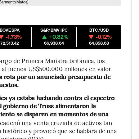
Sarmento Matos)
IBOVESPA
S&P/BMV IPC
BTC/USD
-1.73%
+0.82%
-0.12%
172,513.42
66,938.64
64,858.68
rgo de Primera Ministra británica, los
 al menos US$500.000 millones en valor
es rota por un anunciado presupuesto de
uestos.
ca ya estaba luchando contra el espectro
del gobierno de Truss alimentaron la
iento se disparen en momentos de una
cadenó una venta cruzada de activos tan
mo histórico y provocó que se hablara de una
Inglaterra (BOE).