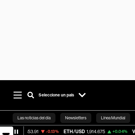
Seleccione un país
Las noticias del día
Newsletters
Línea Mundial
,853.91
ETH/USD
1,914.675
Visa
362.50
-0.13%
+0.04%
Bloomberg 