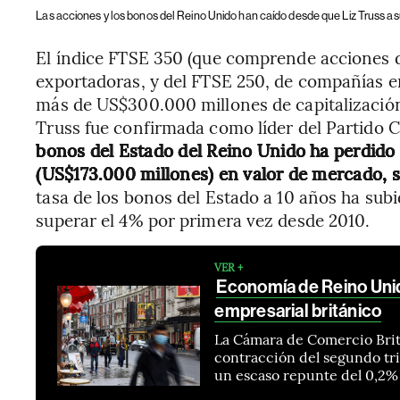
Las acciones y los bonos del Reino Unido han caído desde que Liz Truss as
El índice FTSE 350 (que comprende acciones 
exportadoras, y del FTSE 250, de compañías e
más de US$300.000 millones de capitalización
Truss fue confirmada como líder del Partido 
bonos del Estado del Reino Unido ha perdido 
(US$173.000 millones) en valor de mercado, 
tasa de los bonos del Estado a 10 años ha su
superar el 4% por primera vez desde 2010.
VER +
Economía de Reino Unid
empresarial británico
La Cámara de Comercio Brit
contracción del segundo tr
un escaso repunte del 0,2%