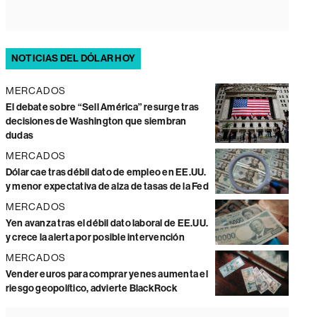
NOTICIAS DEL DÓLAR HOY
MERCADOS
El debate sobre “Sell América” resurge tras
decisiones de Washington que siembran
dudas
MERCADOS
Dólar cae tras débil dato de empleo en EE.UU.
y menor expectativa de alza de tasas de la Fed
MERCADOS
Yen avanza tras el débil dato laboral de EE.UU.
y crece la alerta por posible intervención
MERCADOS
Vender euros para comprar yenes aumenta el
riesgo geopolítico, advierte BlackRock