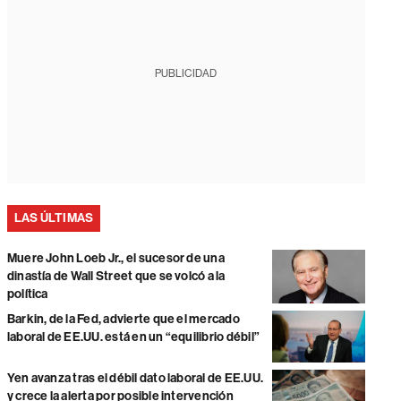
PUBLICIDAD
LAS ÚLTIMAS
Muere John Loeb Jr., el sucesor de una
dinastía de Wall Street que se volcó a la
política
Barkin, de la Fed, advierte que el mercado
laboral de EE.UU. está en un “equilibrio débil”
Yen avanza tras el débil dato laboral de EE.UU.
y crece la alerta por posible intervención