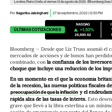
Londres, Reino Unido, el viernes 12 de agosto de 2022.
(Bloomberg/Jose 
Por
Sagarika Jaisinghani
27 de septiembre, 2022 | 12:55 PM
NASDAQ
+1.30%
ÚLTIMAS
COTIZACIONES
26,690.62
Bloomberg — Desde que Liz Truss asumió el ca
mercados de acciones y de bonos han perdido
combinado, con
la confianza de los inversor
choque que incluye una reducción de los imp
En un momento en el que la economía británi
de la recesión, las nuevas políticas fiscales 
y el endeudam
preocupación de que la inflación
rápida alza de las tasas de interés.
Esto desen
grave que llevó a la libra esterlina a un míni
acción de emergencia por parte del Banco de 