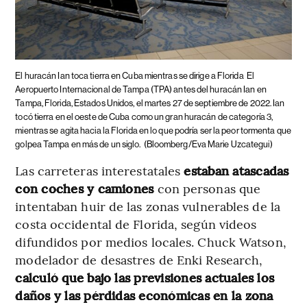
El huracán Ian toca tierra en Cuba mientras se dirige a Florida
El
Aeropuerto Internacional de Tampa (TPA) antes del huracán Ian en
Tampa, Florida, Estados Unidos, el martes 27 de septiembre de 2022. Ian
tocó tierra en el oeste de Cuba como un gran huracán de categoría 3,
mientras se agita hacia la Florida en lo que podría ser la peor tormenta que
golpea Tampa en más de un siglo.
(Bloomberg/Eva Marie Uzcategui)
Las carreteras interestatales
estaban atascadas
con coches y camiones
con personas que
intentaban huir de las zonas vulnerables de la
costa occidental de Florida, según videos
difundidos por medios locales. Chuck Watson,
modelador de desastres de Enki Research,
calculó que bajo las previsiones actuales los
daños y las pérdidas económicas en la zona