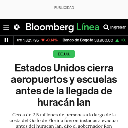
PUBLICIDAD
Ingresar
-0.14%
Banco de Bogota
+0.46%
Apple
,821.795
38,900.00
3
EE.UU.
Estados Unidos cierra
aeropuertos y escuelas
antes de la llegada de
huracán Ian
Cerca de 2,5 millones de personas a lo largo de la
costa del Golfo de Florida fueron instadas a evacuar
antes del huracán Ian, dijo el gobernador Ron