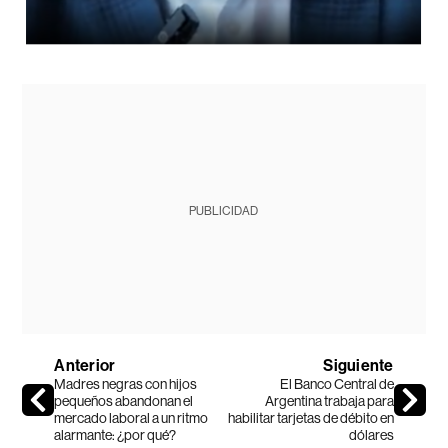
PUBLICIDAD
Anterior
Siguiente
Madres negras con hijos
El Banco Central de
pequeños abandonan el
Argentina trabaja para
mercado laboral a un ritmo
habilitar tarjetas de débito en
alarmante: ¿por qué?
dólares