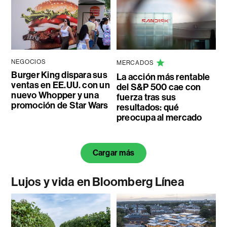
NEGOCIOS
MERCADOS
Burger King dispara sus
La acción más rentable
ventas en EE.UU. con un
del S&P 500 cae con
nuevo Whopper y una
fuerza tras sus
promoción de Star Wars
resultados: qué
preocupa al mercado
Cargar más
Lujos y vida en Bloomberg Línea