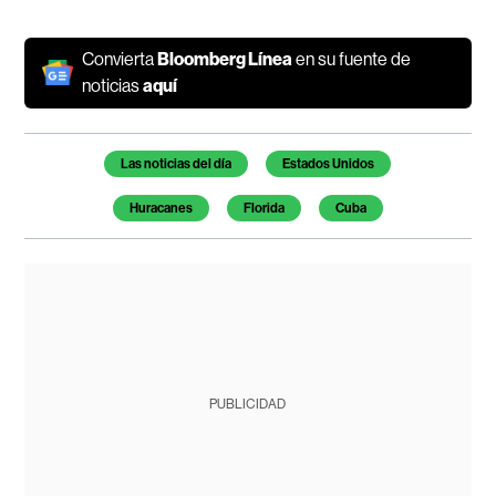
Convierta
Bloomberg Línea
en su fuente de
noticias
aquí
Temas de este artículo
Las noticias del día
Estados Unidos
Huracanes
Florida
Cuba
PUBLICIDAD