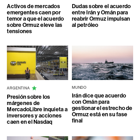
Activos de mercados
Dudas sobre el acuerdo
emergentes caen por
entre Irán y Omán para
temor a que el acuerdo
reabrir Ormuz impulsan
sobre Ormuz eleve las
al petróleo
tensiones
MUNDO
ARGENTINA
Irán dice que acuerdo
Presión sobre los
con Omán para
márgenes de
gestionar el estrecho de
MercadoLibre inquieta a
Ormuz está en su fase
inversores y acciones
final
caen en el Nasdaq