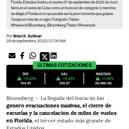
Florida, Estados Unidos, el martes 27 de septiembre de 2022. Ian tocó
tierra en el oeste de Cuba como un huracán de categoría 3, mientras
se dirigía a Florida en lo que podría ser la peor tormenta que golpea
Tampa en más de un siglo. Fotógrafo: Tristan
Wheelock/Bloomberg
(Bloomberg/Tristan Wheelock)
Por
Brian K. Sullivan
28 de septiembre, 2022 | 07:06 AM
ÚLTIMAS
COTIZACIONES
DIS
UAL
NASDAQ
+0.22%
+0.33%
+1.30%
104.91
129.57
26,690.62
Bloomberg — La llegada del huracán Ian
generó evacuaciones masivas, el cierre de
escuelas y la cancelación de miles de vuelos
en Florida
, el tercer estado más grande de
Estados Unidos.