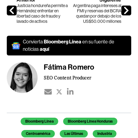
Justicia hondureña permite a
Argentina paga intereses al
Hernández enfrentar en
FMI y reservas del BCRA
libertad caso de fraude y
quedan por debajo de los
lavado de activos
US$50.000 millones
Convierta
Bloomberg Línea
en su fuente de
noticias
aquí
Fátima Romero
SEO Content Producer
Temas de este artículo
Bloomberg Línea
Bloomberg Línea Honduras
Centroamérica
Las Últimas
Industria