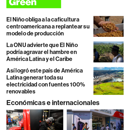
El Niño obliga a la caficultura
centroamericana a replantear su
modelo de producción
La ONU advierte que El Niño
podría agravar el hambre en
América Latina y el Caribe
Así logró este país de América
Latina generar toda su
electricidad con fuentes 100%
renovables
Económicas e internacionales