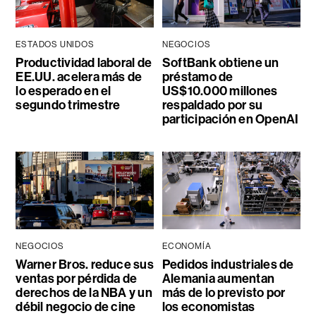
ESTADOS UNIDOS
NEGOCIOS
Productividad laboral de
SoftBank obtiene un
EE.UU. acelera más de
préstamo de
lo esperado en el
US$10.000 millones
segundo trimestre
respaldado por su
participación en OpenAI
NEGOCIOS
ECONOMÍA
Warner Bros. reduce sus
Pedidos industriales de
ventas por pérdida de
Alemania aumentan
derechos de la NBA y un
más de lo previsto por
débil negocio de cine
los economistas