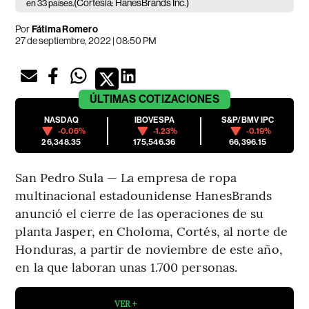
(Cortesía: HanesBrands Inc.)
en 33 países.
Por
Fátima Romero
27 de septiembre, 2022 | 08:50 PM
ÚLTIMAS
COTIZACIONES
NASDAQ
IBOVESPA
S&P/BMV IPC
-0.06%
-1.23%
-0.19%
26,348.35
175,546.36
66,396.15
San Pedro Sula — La empresa de ropa
multinacional estadounidense HanesBrands
anunció el cierre de las operaciones de su
planta Jasper, en Choloma, Cortés, al norte de
Honduras, a partir de noviembre de este año,
en la que laboran unas 1.700 personas.
VER +