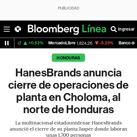
PUBLICIDAD
Ingresar
+0.52%
MercadoLibre
-5.23%
Banco de Bogota
1,824.26
38,9
HONDURAS
HanesBrands anuncia
cierre de operaciones de
planta en Choloma, al
norte de Honduras
La multinacional estadounidense HanesBrands
anunció el cierre de su planta Jasper donde laboran
unas 1.700 personas