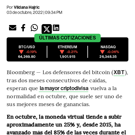
Por
Vildana Hajric
03 de octubre, 2022 | 09:34 PM
ÚLTIMAS
COTIZACIONES
BTC/USD
ETHEREUM
NASDAQ
-0.19%
-0.21%
-0.06%
64,269.80
1,901.915
26,348.35
Bloomberg — Los defensores del bitcoin (
),
XBT
tras dos meses consecutivos de caídas,
esperan que
vuelva a la
la mayor criptodivisa
normalidad en octubre, que suele ser uno de
sus mejores meses de ganancias.
En octubre, la moneda virtual tiende a subir
aproximadamente un 25% y, desde 2015, ha
avanzado más del 85% de las veces durante el