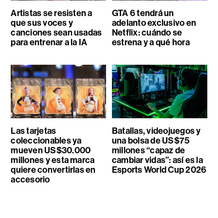
Artistas se resisten a
GTA 6 tendrá un
que sus voces y
adelanto exclusivo en
canciones sean usadas
Netflix: cuándo se
para entrenar a la IA
estrena y a qué hora
Las tarjetas
Batallas, videojuegos y
coleccionables ya
una bolsa de US$75
mueven US$30.000
millones “capaz de
millones y esta marca
cambiar vidas”: así es la
quiere convertirlas en
Esports World Cup 2026
accesorio