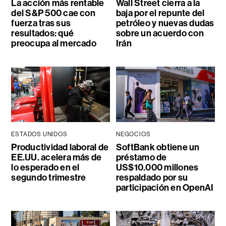
La acción más rentable
Wall Street cierra a la
del S&P 500 cae con
baja por el repunte del
fuerza tras sus
petróleo y nuevas dudas
resultados: qué
sobre un acuerdo con
preocupa al mercado
Irán
ESTADOS UNIDOS
NEGOCIOS
Productividad laboral de
SoftBank obtiene un
EE.UU. acelera más de
préstamo de
lo esperado en el
US$10.000 millones
segundo trimestre
respaldado por su
participación en OpenAI