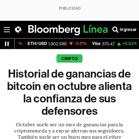
PUBLICIDAD
Ingresar
%
ETH/USD
-0.17%
Visa
+0.52%
MercadoL
1,902.585
370.47
CRIPTO
Historial de ganancias de
bitcoin en octubre alienta
la confianza de sus
defensores
Octubre suele ser un mes de ganancias para la
criptomoneda y a eso se aferran sus seguidores.
También suele ser un buen mes para el ether