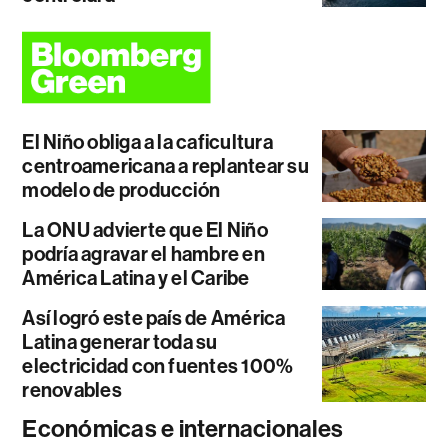
El Niño obliga a la caficultura
centroamericana a replantear su
modelo de producción
La ONU advierte que El Niño
podría agravar el hambre en
América Latina y el Caribe
Así logró este país de América
Latina generar toda su
electricidad con fuentes 100%
renovables
Económicas e internacionales