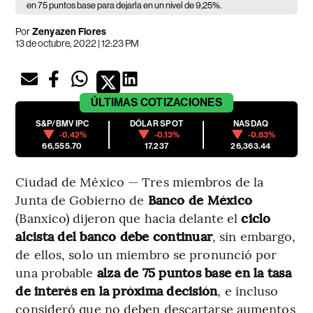
en 75 puntos base para dejarla en un nivel de 9,25%.
Por
Zenyazen Flores
13 de octubre, 2022 | 12:23 PM
ÚLTIMAS
COTIZACIONES
S&P/BMV IPC
DÓLAR SPOT
NASDAQ
-0.42%
-0.13%
-0.83%
66,555.70
17.237
26,363.44
Ciudad de México — Tres miembros de la
Junta de Gobierno de
Banco de México
(Banxico) dijeron que hacia delante el
ciclo
alcista del banco debe continuar
, sin embargo,
de ellos, solo un miembro se pronunció por
una probable
alza de 75 puntos base en la tasa
de interés en la próxima decisión
, e incluso
consideró que no deben descartarse aumentos