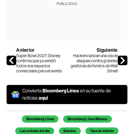
PUBLICIDAD
Anterior
Siguiente
Super Bowl 2027: Disney
Hackers lanzan una ola de
confirma que ya vendió
ataques contra grandes
todos sus espacios
gestoras de fondos de Wall
comerciales para el evento
Street
Convierta
Bloomberg Línea
en su fuente de
noticias
aquí
Temas de este artículo
Bloomberg Línea
Bloomberg Línea México
Las noticias del día
Banxico
Tasa de interés