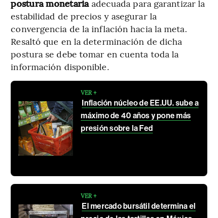
postura monetaria
adecuada para garantizar la
estabilidad de precios y asegurar la
convergencia de la inflación hacia la meta.
Resaltó que en la determinación de dicha
postura se debe tomar en cuenta toda la
información disponible.
VER +
Inflación núcleo de EE.UU. sube a
máximo de 40 años y pone más
presión sobre la Fed
VER +
El mercado bursátil determina el