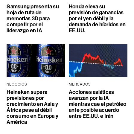
Samsung presenta su
Honda eleva su
hoja de ruta de
previsión de ganancias
memorias 3D para
por el yen débil y la
competir por el
demanda de híbridos en
liderazgo en IA
EE.UU.
NEGOCIOS
MERCADOS
Heineken supera
Acciones asiáticas
previsiones por
avanzan por la IA
crecimiento en Asia y
mientras cae el petróleo
África pese al débil
ante posible acuerdo
consumo en Europa y
entre EE.UU. e Irán
América