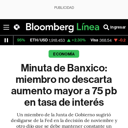
PUBLICIDAD
Ingresar
ETH/USD
+2.30%
Visa
-0.28%
MercadoL
1,918.453
368.54
ECONOMÍA
Minuta de Banxico:
miembro no descarta
aumento mayor a 75 pb
en tasa de interés
Un miembro de la Junta de Gobierno sugirió
desligarse de la Fed en la decisión de noviembre y
otro dijo que se debe mantener constante un