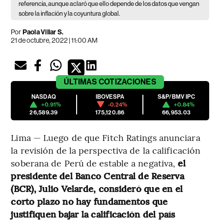
referencia, aunque aclaró que ello depende de los datos que vengan
sobre la inflación y la coyuntura global.
Por
Paola Villar S.
21 de octubre, 2022 | 11:00 AM
ÚLTIMAS
COTIZACIONES
NASDAQ
IBOVESPA
S&P/BMV IPC
+0.91%
-0.24%
+0.84%
26,589.39
175,120.86
66,953.03
Lima — Luego de que Fitch Ratings anunciara
la revisión de la perspectiva de la calificación
soberana de Perú de estable a negativa,
el
presidente del Banco Central de Reserva
(BCR), Julio Velarde, consideró que en el
corto plazo no hay fundamentos que
justifiquen bajar la calificación del país