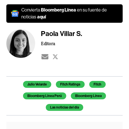
Convierta
Bloomberg Línea
en su fuente de
noticias
aquí
Paola Villar S.
Editora
Temas de este artículo
Julio Velarde
Fitch Ratings
Fitch
Bloomberg Línea Perú
Bloomberg Línea
Las noticias del día