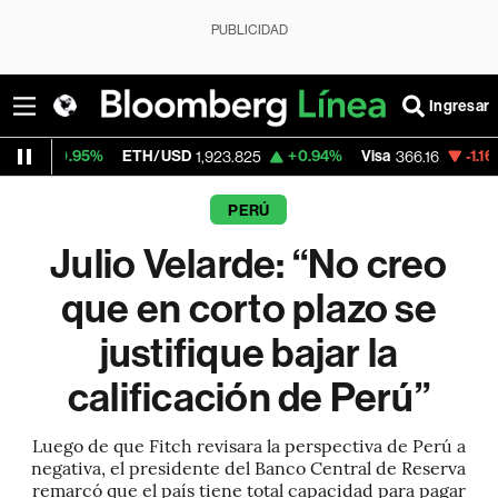
PUBLICIDAD
Ingresar
ETH/USD
+0.94%
Visa
-1.16%
MercadoLi
1,923.825
366.16
PERÚ
Julio Velarde: “No creo
que en corto plazo se
justifique bajar la
calificación de Perú”
Luego de que Fitch revisara la perspectiva de Perú a
negativa, el presidente del Banco Central de Reserva
remarcó que el país tiene total capacidad para pagar