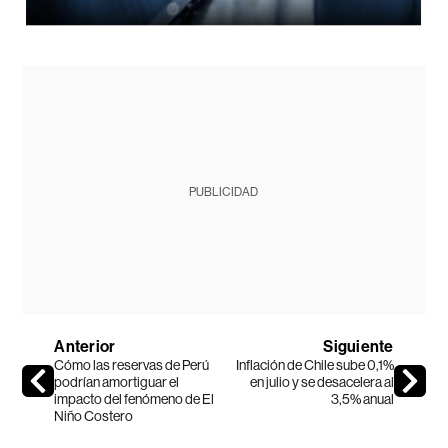
PUBLICIDAD
Anterior
Siguiente
Cómo las reservas de Perú
Inflación de Chile sube 0,1%
podrían amortiguar el
en julio y se desacelera al
impacto del fenómeno de El
3,5% anual
Niño Costero