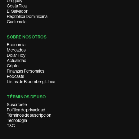
Uruguay
Costa Rica
El Salvador
República Dominicana
Guatemala
SOBRE NOSOTROS
Economía
Mercados
Dólar Hoy
Actualidad
Cripto
Finanzas Personales
Podcasts
Listas de Bloomberg Línea
TÉRMINOS DE USO
Suscríbete
Política de privacidad
Términos de suscripción
Tecnología
T&C