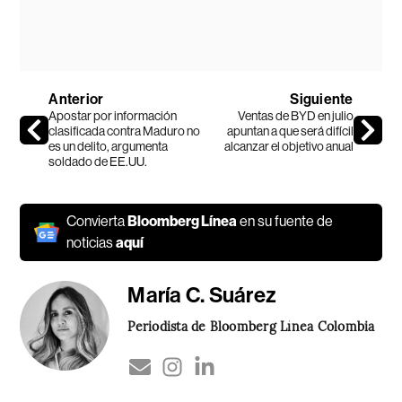
Anterior
Siguiente
Apostar por información
Ventas de BYD en julio
clasificada contra Maduro no
apuntan a que será difícil
es un delito, argumenta
alcanzar el objetivo anual
soldado de EE.UU.
Convierta
Bloomberg Línea
en su fuente de
noticias
aquí
María C. Suárez
Periodista de Bloomberg Línea Colombia