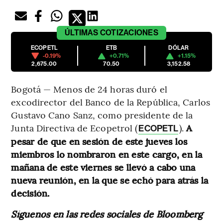
ÚLTIMAS
COTIZACIONES
ECOPETL
ETB
DÓLAR
-0.19%
+0.71%
+1.15%
2,675.00
70.50
3,152.58
Bogotá — Menos de 24 horas duró el
excodirector del Banco de la República, Carlos
Gustavo Cano Sanz, como presidente de la
Junta Directiva de Ecopetrol (
).
A
ECOPETL
pesar de que en sesión de este jueves los
miembros lo nombraron en este cargo, en la
mañana de este viernes se llevó a cabo una
nueva reunión, en la que se echó para atrás la
decisión.
Síguenos en las redes sociales de Bloomberg