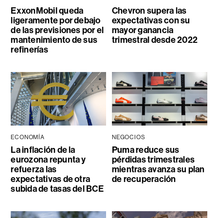
ExxonMobil queda
Chevron supera las
ligeramente por debajo
expectativas con su
de las previsiones por el
mayor ganancia
mantenimiento de sus
trimestral desde 2022
refinerías
ECONOMÍA
NEGOCIOS
La inflación de la
Puma reduce sus
eurozona repunta y
pérdidas trimestrales
refuerza las
mientras avanza su plan
expectativas de otra
de recuperación
subida de tasas del BCE