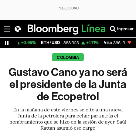
PUBLICIDAD
Ingresar
.95%
ETH/USD
+1.71%
Visa
-0.04%
Merca
1,868.323
366.13
COLOMBIA
Gustavo Cano ya no será
el presidente de la Junta
de Ecopetrol
En la mañana de este viernes se citó a una nueva
Junta de la petrolera para echar para atrás el
nombramiento que se hizo en la sesión de ayer. Saúl
Kattan asumió ese cargo