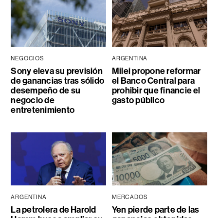
NEGOCIOS
ARGENTINA
Sony eleva su previsión
Milei propone reformar
de ganancias tras sólido
el Banco Central para
desempeño de su
prohibir que financie el
negocio de
gasto público
entretenimiento
ARGENTINA
MERCADOS
La petrolera de Harold
Yen pierde parte de las