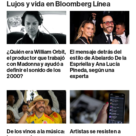
Lujos y vida en Bloomberg Línea
¿Quién era William Orbit,
El mensaje detrás del
el productor que trabajó
estilo de Abelardo De la
con Madonna y ayudó a
Espriella y Ana Lucía
definir el sonido de los
Pineda, según una
2000?
experta
De los vinos a la música:
Artistas se resisten a