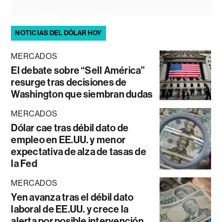
NOTICIAS DEL DÓLAR HOY
MERCADOS
El debate sobre “Sell América”
resurge tras decisiones de
Washington que siembran dudas
MERCADOS
Dólar cae tras débil dato de
empleo en EE.UU. y menor
expectativa de alza de tasas de
la Fed
MERCADOS
Yen avanza tras el débil dato
laboral de EE.UU. y crece la
alerta por posible intervención