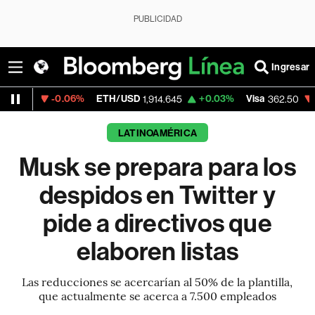
PUBLICIDAD
Ingresar
-0.06%
ETH/USD
+0.03%
Visa
-2.15%
Mer
1,914.645
362.50
LATINOAMÉRICA
Musk se prepara para los
despidos en Twitter y
pide a directivos que
elaboren listas
Las reducciones se acercarían al 50% de la plantilla,
que actualmente se acerca a 7.500 empleados