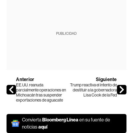
PUBLICIDAD
Anterior
Siguiente
EE.UU. reanuda
Trump reactiva el intento de
parcialmente operaciones en
destituir a la gobernadora
Michoacán tras suspender
Lisa Cook de la Fed
exportaciones de aguacate
Convierta
Bloomberg Línea
en su fuente de
noticias
aquí