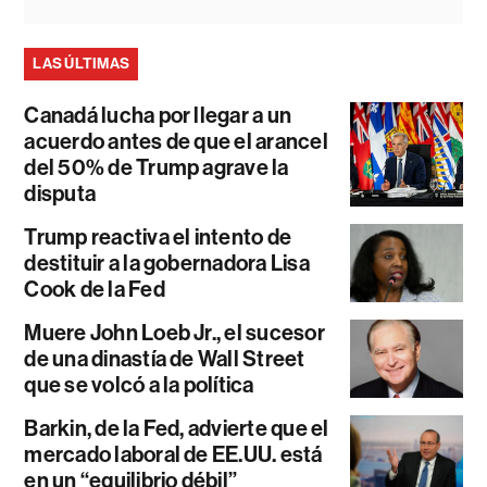
LAS ÚLTIMAS
Canadá lucha por llegar a un
acuerdo antes de que el arancel
del 50% de Trump agrave la
disputa
Trump reactiva el intento de
destituir a la gobernadora Lisa
Cook de la Fed
Muere John Loeb Jr., el sucesor
de una dinastía de Wall Street
que se volcó a la política
Barkin, de la Fed, advierte que el
mercado laboral de EE.UU. está
en un “equilibrio débil”