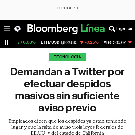
PUBLICIDAD
Ingresar
03%
ETH/USD
-0.25%
Visa
-0.13%
Mercad
1,862.815
365.67
TECNOLOGÍA
Demandan a Twitter por
efectuar despidos
masivos sin suficiente
aviso previo
Empleados dicen que los despidos ya están teniendo
lugar y que la falta de aviso viola leyes federales de
EE.UU. y del estado de California