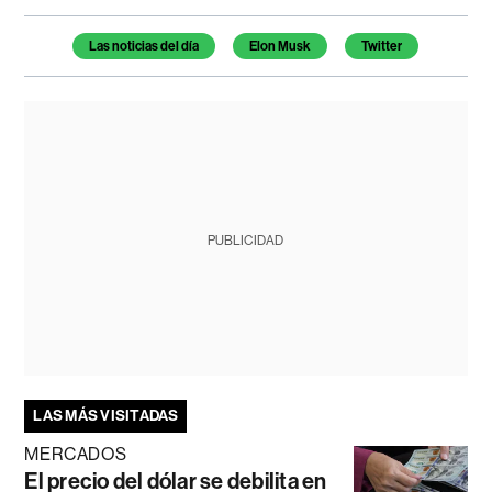
Temas de este artículo
Las noticias del día
Elon Musk
Twitter
PUBLICIDAD
LAS MÁS VISITADAS
MERCADOS
El precio del dólar se debilita en