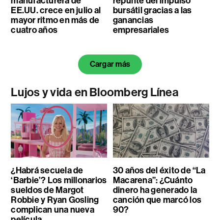
manufacturera de
repunte del impulso
EE.UU. crece en julio al
bursátil gracias a las
mayor ritmo en más de
ganancias
cuatro años
empresariales
Cargar más
Lujos y vida en Bloomberg Línea
¿Habrá secuela de
30 años del éxito de “La
‘Barbie’? Los millonarios
Macarena”: ¿Cuánto
sueldos de Margot
dinero ha generado la
Robbie y Ryan Gosling
canción que marcó los
complican una nueva
90?
película