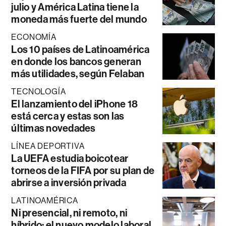
julio y América Latina tiene la
moneda más fuerte del mundo
ECONOMÍA
Los 10 países de Latinoamérica
en donde los bancos generan
más utilidades, según Felaban
TECNOLOGÍA
El lanzamiento del iPhone 18
está cerca y estas son las
últimas novedades
LÍNEA DEPORTIVA
La UEFA estudia boicotear
torneos de la FIFA por su plan de
abrirse a inversión privada
LATINOAMÉRICA
Ni presencial, ni remoto, ni
híbrido: el nuevo modelo laboral