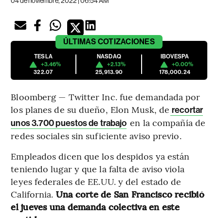
04 de noviembre, 2022 | 06:54 AM
ÚLTIMAS
COTIZACIONES
TESLA
NASDAQ
IBOVESPA
+3.46%
+2.13%
+0.00%
322.07
25,913.90
178,000.24
Bloomberg — Twitter Inc. fue demandada por
los planes de su dueño, Elon Musk, de
recortar
en la compañía de
unos 3.700 puestos de trabajo
redes sociales sin suficiente aviso previo.
Empleados dicen que los despidos ya están
teniendo lugar y que la falta de aviso viola
leyes federales de EE.UU. y del estado de
California.
Una corte de San Francisco recibió
el jueves una demanda colectiva en este