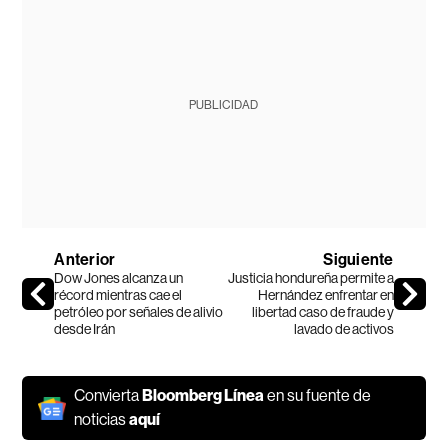
PUBLICIDAD
Anterior
Siguiente
Dow Jones alcanza un
Justicia hondureña permite a
récord mientras cae el
Hernández enfrentar en
petróleo por señales de alivio
libertad caso de fraude y
desde Irán
lavado de activos
Convierta
Bloomberg Línea
en su fuente de
noticias
aquí