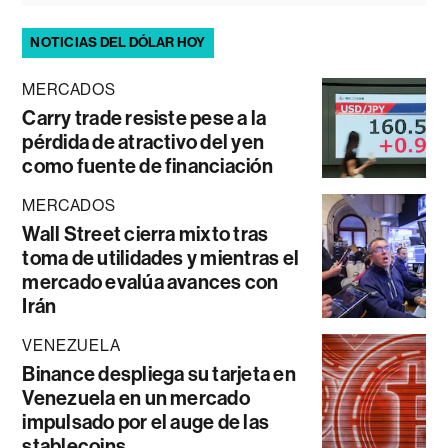
NOTICIAS DEL DÓLAR HOY
MERCADOS
Carry trade resiste pese a la
pérdida de atractivo del yen
como fuente de financiación
MERCADOS
Wall Street cierra mixto tras
toma de utilidades y mientras el
mercado evalúa avances con
Irán
VENEZUELA
Binance despliega su tarjeta en
Venezuela en un mercado
impulsado por el auge de las
stablecoins