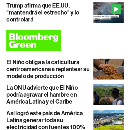
Trump afirma que EE.UU.
"mantendrá el estrecho" y lo
controlará
El Niño obliga a la caficultura
centroamericana a replantear su
modelo de producción
La ONU advierte que El Niño
podría agravar el hambre en
América Latina y el Caribe
Así logró este país de América
Latina generar toda su
electricidad con fuentes 100%