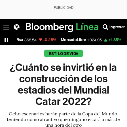
PUBLICIDAD
Ingresar
-0.28%
MercadoLibre
+1.85%
Banco de Bogot
8.54
1,924.95
ESTILO DE VIDA
¿Cuánto se invirtió en la
construcción de los
estadios del Mundial
Catar 2022?
Ocho escenarios harán parte de la Copa del Mundo,
teniendo como atractivo que ninguno estará a más de
una hora del otro