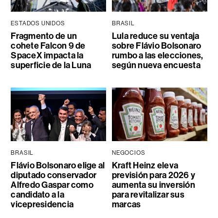
ESTADOS UNIDOS
BRASIL
Fragmento de un
Lula reduce su ventaja
cohete Falcon 9 de
sobre Flávio Bolsonaro
SpaceX impacta la
rumbo a las elecciones,
superficie de la Luna
según nueva encuesta
BRASIL
NEGOCIOS
Flávio Bolsonaro elige al
Kraft Heinz eleva
diputado conservador
previsión para 2026 y
Alfredo Gaspar como
aumenta su inversión
candidato a la
para revitalizar sus
vicepresidencia
marcas