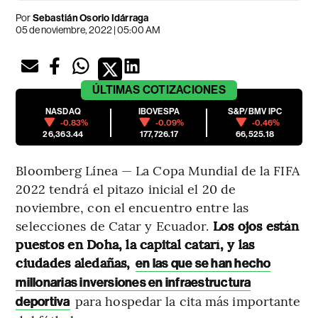
Por
Sebastián Osorio Idárraga
05 de noviembre, 2022 | 05:00 AM
ÚLTIMAS
COTIZACIONES
NASDAQ
IBOVESPA
S&P/BMV IPC
-0.83%
-0.09%
-0.46%
26,363.44
177,726.17
66,525.18
Bloomberg Línea — La Copa Mundial de la FIFA
2022 tendrá el pitazo inicial el 20 de
noviembre, con el encuentro entre las
selecciones de Catar y Ecuador.
Los ojos están
puestos en Doha, la capital catarí, y las
ciudades aledañas,
en las que se han hecho
millonarias inversiones en infraestructura
para hospedar la cita más importante
deportiva