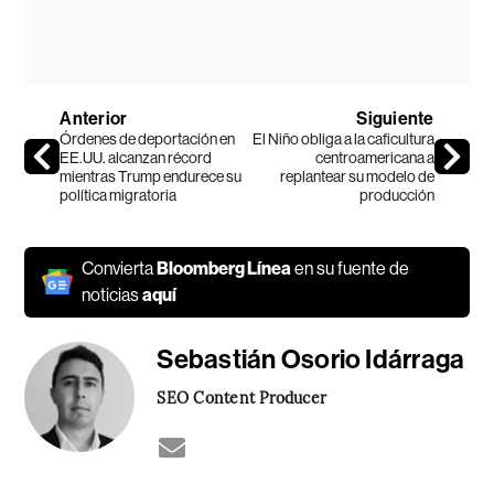
Anterior
Siguiente
Órdenes de deportación en
El Niño obliga a la caficultura
EE.UU. alcanzan récord
centroamericana a
mientras Trump endurece su
replantear su modelo de
política migratoria
producción
Convierta
Bloomberg Línea
en su fuente de
noticias
aquí
Sebastián Osorio Idárraga
SEO Content Producer