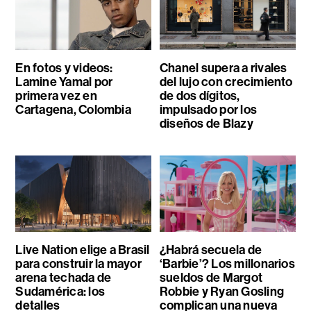
En fotos y videos:
Chanel supera a rivales
Lamine Yamal por
del lujo con crecimiento
primera vez en
de dos dígitos,
Cartagena, Colombia
impulsado por los
diseños de Blazy
Live Nation elige a Brasil
¿Habrá secuela de
para construir la mayor
‘Barbie’? Los millonarios
arena techada de
sueldos de Margot
Sudamérica: los
Robbie y Ryan Gosling
detalles
complican una nueva