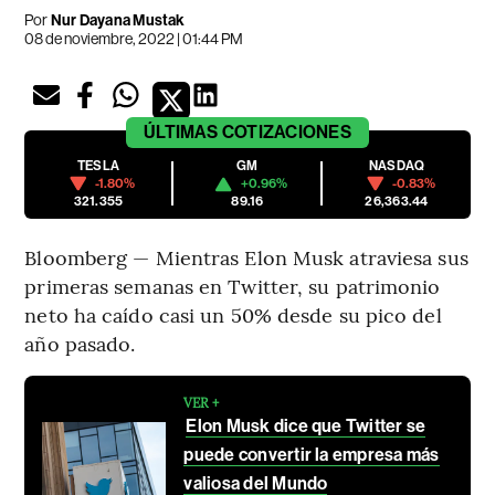
Por
Nur Dayana Mustak
08 de noviembre, 2022 | 01:44 PM
ÚLTIMAS
COTIZACIONES
TESLA
GM
NASDAQ
-1.80%
+0.96%
-0.83%
321.355
89.16
26,363.44
Bloomberg — Mientras Elon Musk atraviesa sus
primeras semanas en Twitter, su patrimonio
neto ha caído casi un 50% desde su pico del
año pasado.
VER +
Elon Musk dice que Twitter se
puede convertir la empresa más
valiosa del Mundo