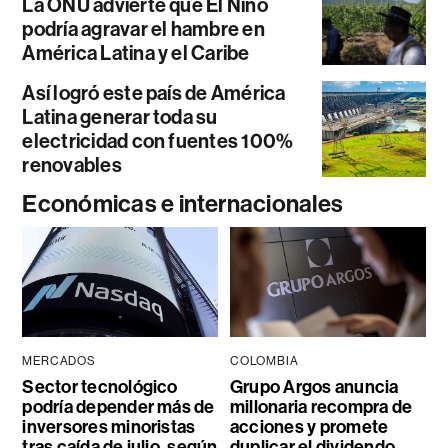
La ONU advierte que El Niño
podría agravar el hambre en
América Latina y el Caribe
Así logró este país de América
Latina generar toda su
electricidad con fuentes 100%
renovables
Económicas e internacionales
MERCADOS
COLOMBIA
Sector tecnológico
Grupo Argos anuncia
podría depender más de
millonaria recompra de
inversores minoristas
acciones y promete
tras caída de julio, según
duplicar el dividendo