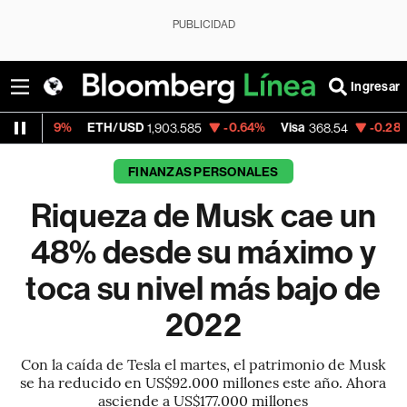
PUBLICIDAD
Ingresar
%
ETH/USD
-0.64%
Visa
-0.28%
Mercado
1,903.585
368.54
FINANZAS PERSONALES
Riqueza de Musk cae un
48% desde su máximo y
toca su nivel más bajo de
2022
Con la caída de Tesla el martes, el patrimonio de Musk
se ha reducido en US$92.000 millones este año. Ahora
asciende a US$177.000 millones