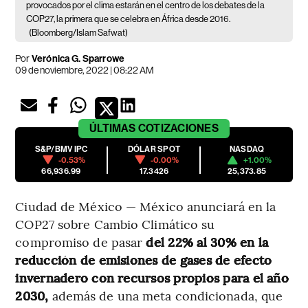
provocados por el clima estarán en el centro de los debates de la
COP27, la primera que se celebra en África desde 2016.
(Bloomberg/Islam Safwat)
Por
Verónica G. Sparrowe
09 de noviembre, 2022 | 08:22 AM
ÚLTIMAS
COTIZACIONES
S&P/BMV IPC
DÓLAR SPOT
NASDAQ
-0.53%
-0.00%
+1.00%
66,936.99
17.3426
25,373.85
Ciudad de México — México anunciará en la
COP27 sobre Cambio Climático su
compromiso de pasar
del 22% al 30% en la
reducción de emisiones de gases de efecto
invernadero con recursos propios para el año
2030,
además de una meta condicionada, que