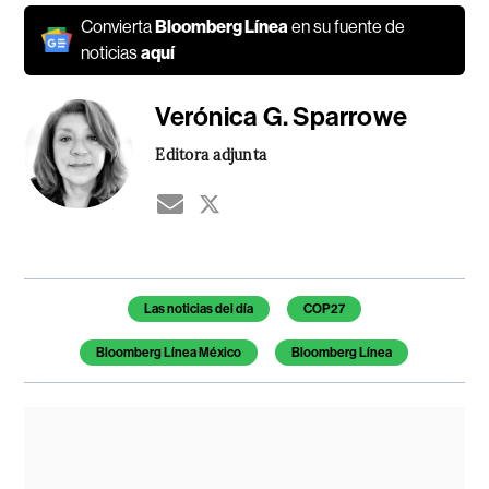
Convierta
Bloomberg Línea
en su fuente de
noticias
aquí
Verónica G. Sparrowe
Editora adjunta
Temas de este artículo
Las noticias del día
COP27
Bloomberg Línea México
Bloomberg Línea