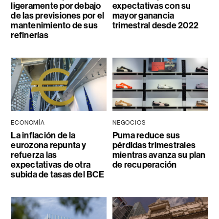
ligeramente por debajo
expectativas con su
de las previsiones por el
mayor ganancia
mantenimiento de sus
trimestral desde 2022
refinerías
ECONOMÍA
NEGOCIOS
La inflación de la
Puma reduce sus
eurozona repunta y
pérdidas trimestrales
refuerza las
mientras avanza su plan
expectativas de otra
de recuperación
subida de tasas del BCE