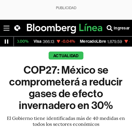
PUBLICIDAD
Ingresar
.00%
Visa
-0.04%
MercadoLibre
-0.25%
Ba
366.13
1,879.59
ACTUALIDAD
COP27: México se
comprometerá a reducir
gases de efecto
invernadero en 30%
El Gobierno tiene identificadas más de 40 medidas en
todos los sectores económicos