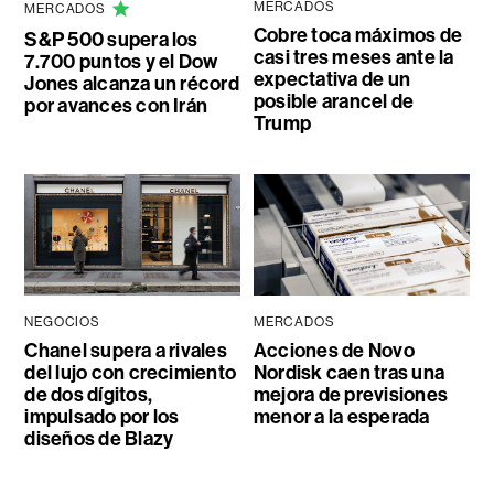
MERCADOS
MERCADOS
Cobre toca máximos de
S&P 500 supera los
casi tres meses ante la
7.700 puntos y el Dow
expectativa de un
Jones alcanza un récord
posible arancel de
por avances con Irán
Trump
NEGOCIOS
MERCADOS
Chanel supera a rivales
Acciones de Novo
del lujo con crecimiento
Nordisk caen tras una
de dos dígitos,
mejora de previsiones
impulsado por los
menor a la esperada
diseños de Blazy