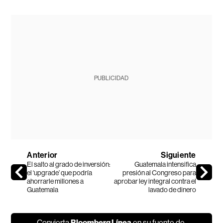
PUBLICIDAD
Anterior
Siguiente
El salto al grado de inversión:
Guatemala intensifica
el ‘upgrade’ que podría
presión al Congreso para
ahorrarle millones a
aprobar ley integral contra el
Guatemala
lavado de dinero
Convierta
Bloomberg Línea
en su fuente de