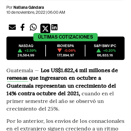
Por
Natiana Gándara
10 de noviembre, 2022 | 06:00 AM
ÚLTIMAS
COTIZACIONES
NASDAQ
IBOVESPA
S&P/BMV IPC
+2.59%
-0.06%
+0.20%
26,584.99
177,894.97
66,833.16
Guatemala —
Los US$1.622,4 mil millones de
que ingresaron en octubre a
remesas
Guatemala representan un crecimiento del
14% contra octubre del 2021,
cuando en el
primer semestre del año se observó un
crecimiento del 25%.
Por lo anterior, los envíos de los connacionales
en el extranjero siguen creciendo a un ritmo