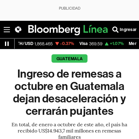
PUBLICIDAD
Ingresar
SD
-0.37%
Visa
+1.07%
MercadoLibre
1,868.465
369.59
1,89
GUATEMALA
Ingreso de remesas a
octubre en Guatemala
dejan desaceleración y
cerrarán pujantes
En total, de enero a octubre de este año, el país ha
recibido US$14.943,7 mil millones en remesas
familiares