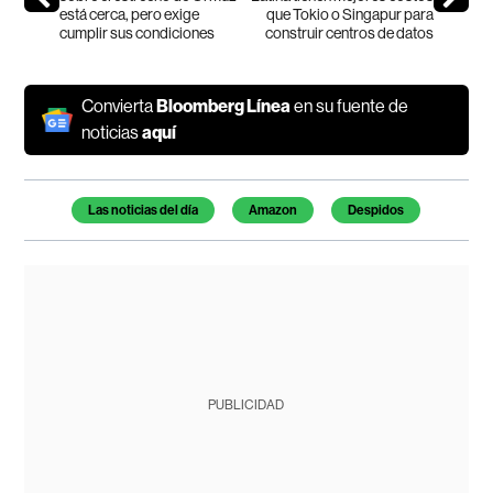
está cerca, pero exige
que Tokio o Singapur para
cumplir sus condiciones
construir centros de datos
Convierta
Bloomberg Línea
en su fuente de
noticias
aquí
Temas de este artículo
Las noticias del día
Amazon
Despidos
PUBLICIDAD