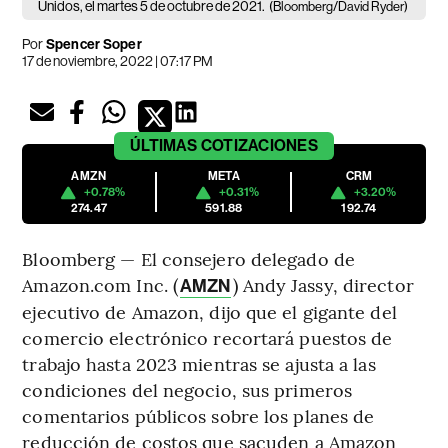
Unidos, el martes 5 de octubre de 2021.
(Bloomberg/David Ryder)
Por
Spencer Soper
17 de noviembre, 2022 | 07:17 PM
ÚLTIMAS
COTIZACIONES
AMZN
META
CRM
+0.78%
+0.31%
+3.20%
274.47
591.88
192.74
Bloomberg — El consejero delegado de
Amazon.com Inc. (
) Andy Jassy, director
AMZN
ejecutivo de Amazon, dijo que el gigante del
comercio electrónico recortará puestos de
trabajo hasta 2023 mientras se ajusta a las
condiciones del negocio, sus primeros
comentarios públicos sobre los planes de
reducción de costos que sacuden a Amazon