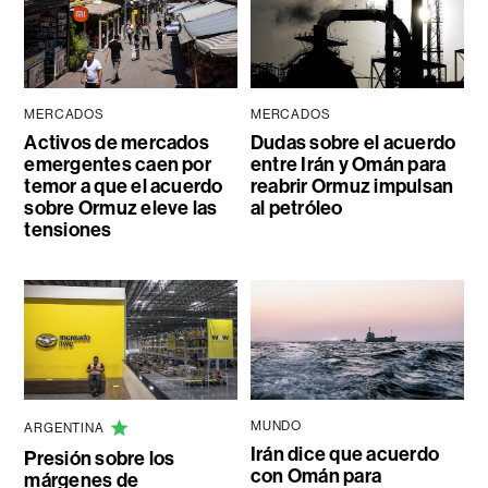
MERCADOS
MERCADOS
Activos de mercados
Dudas sobre el acuerdo
emergentes caen por
entre Irán y Omán para
temor a que el acuerdo
reabrir Ormuz impulsan
sobre Ormuz eleve las
al petróleo
tensiones
MUNDO
ARGENTINA
Irán dice que acuerdo
Presión sobre los
con Omán para
márgenes de