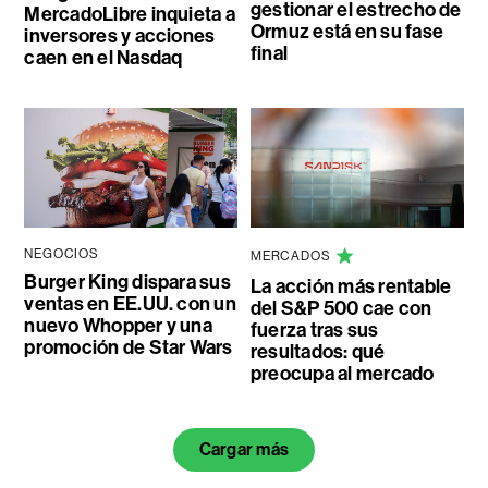
gestionar el estrecho de
MercadoLibre inquieta a
Ormuz está en su fase
inversores y acciones
final
caen en el Nasdaq
NEGOCIOS
MERCADOS
Burger King dispara sus
La acción más rentable
ventas en EE.UU. con un
del S&P 500 cae con
nuevo Whopper y una
fuerza tras sus
promoción de Star Wars
resultados: qué
preocupa al mercado
Cargar más