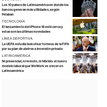
Los 10 países de Latinoamérica en donde los
bancos generan más utilidades, según
Felaban
TECNOLOGÍA
El lanzamiento del iPhone 18 está cerca y
estas son las últimas novedades
LÍNEA DEPORTIVA
La UEFA estudia boicotear torneos de la FIFA
por su plan de abrirse a inversión privada
LATINOAMÉRICA
Ni presencial, ni remoto, ni híbrido: el nuevo
modelo laboral que WeWork ve crecer en
Latinoamérica