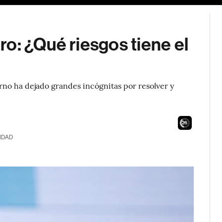
o: ¿Qué riesgos tiene el
erno ha dejado grandes incógnitas por resolver y
24
IDAD