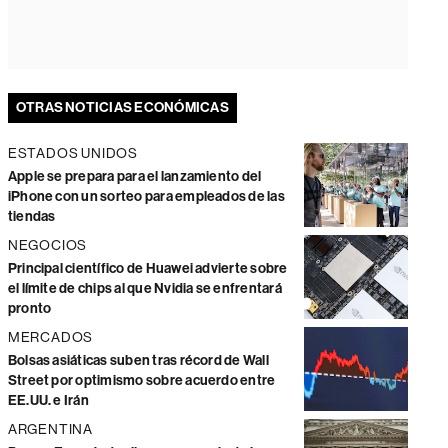
OTRAS NOTICIAS ECONÓMICAS
ESTADOS UNIDOS
Apple se prepara para el lanzamiento del
iPhone con un sorteo para empleados de las
tiendas
NEGOCIOS
Principal científico de Huawei advierte sobre
el límite de chips al que Nvidia se enfrentará
pronto
MERCADOS
Bolsas asiáticas suben tras récord de Wall
Street por optimismo sobre acuerdo entre
EE.UU. e Irán
ARGENTINA