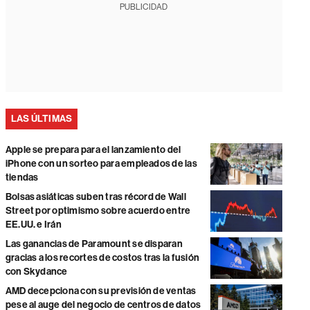
PUBLICIDAD
LAS ÚLTIMAS
Apple se prepara para el lanzamiento del
iPhone con un sorteo para empleados de las
tiendas
Bolsas asiáticas suben tras récord de Wall
Street por optimismo sobre acuerdo entre
EE.UU. e Irán
Las ganancias de Paramount se disparan
gracias a los recortes de costos tras la fusión
con Skydance
AMD decepciona con su previsión de ventas
pese al auge del negocio de centros de datos