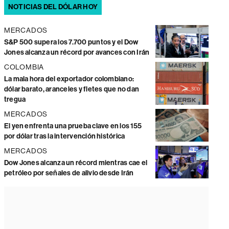
NOTICIAS DEL DÓLAR HOY
MERCADOS
S&P 500 supera los 7.700 puntos y el Dow
Jones alcanza un récord por avances con Irán
COLOMBIA
La mala hora del exportador colombiano:
dólar barato, aranceles y fletes que no dan
tregua
MERCADOS
El yen enfrenta una prueba clave en los 155
por dólar tras la intervención histórica
MERCADOS
Dow Jones alcanza un récord mientras cae el
petróleo por señales de alivio desde Irán