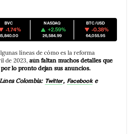
BVC
NASDAQ
BTC/USD
-1.74%
+2.59%
-0.38%
15,840.00
26,584.99
64,055.95
lgunas líneas de cómo es la reforma
ril de 2023,
aún faltan muchos detalles que
 por lo pronto dejan sus anuncios.
 Línea Colombia:
,
e
Twitter
Facebook