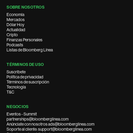
SOBRE NOSOTROS
Economía
Mercados
Dólar Hoy
Actualidad
Cripto
Finanzas Personales
Podcasts
Listas de Bloomberg Línea
TÉRMINOS DE USO
Suscríbete
Política de privacidad
Términos de suscripción
Tecnología
T&C
NEGOCIOS
Eventos - Summit
partnerships@bloomberglinea.com
Anúnciate con nosotros ads@bloomberglinea.com
Soporte al cliente: support@bloomberglinea.com