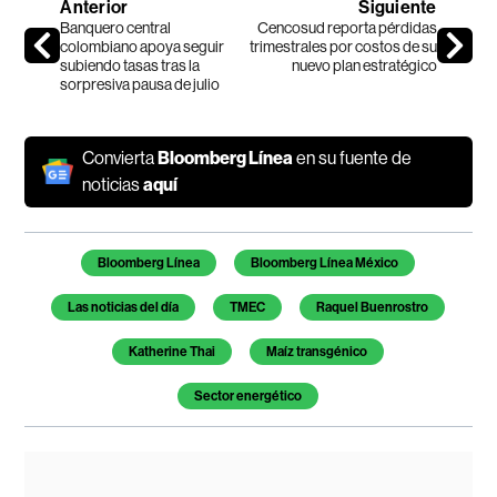
Anterior
Siguiente
Banquero central
Cencosud reporta pérdidas
colombiano apoya seguir
trimestrales por costos de su
subiendo tasas tras la
nuevo plan estratégico
sorpresiva pausa de julio
Convierta
Bloomberg Línea
en su fuente de
noticias
aquí
Temas de este artículo
Bloomberg Línea
Bloomberg Línea México
Las noticias del día
TMEC
Raquel Buenrostro
Katherine Thai
Maíz transgénico
Sector energético