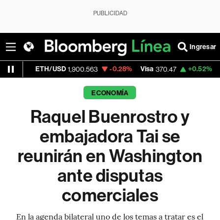
PUBLICIDAD
Ingresar
TH/USD
-0.28%
Visa
+0.52%
MercadoLibr
1,900.563
370.47
ECONOMÍA
Raquel Buenrostro y
embajadora Tai se
reunirán en Washington
ante disputas
comerciales
En la agenda bilateral uno de los temas a tratar es el