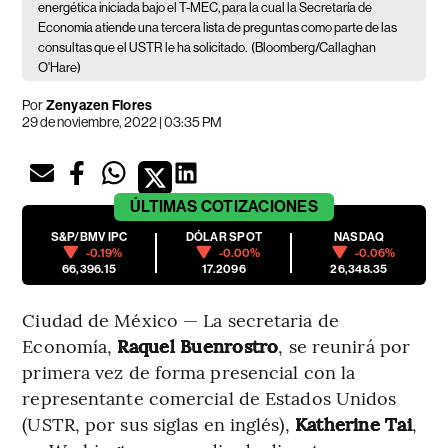
energética iniciada bajo el T-MEC, para la cual la Secretaría de
Economía atiende una tercera lista de preguntas como parte de las
consultas que el USTR le ha solicitado.
(Bloomberg/Callaghan
O'Hare)
Por
Zenyazen Flores
29 de noviembre, 2022 | 03:35 PM
ÚLTIMAS
COTIZACIONES
S&P/BMV IPC
DÓLAR SPOT
NASDAQ
-0.19%
-0.00%
-0.06%
66,396.15
17.2096
26,348.35
Ciudad de México — La secretaria de
Economía,
Raquel Buenrostro
, se reunirá por
primera vez de forma presencial con la
representante comercial de Estados Unidos
(USTR, por sus siglas en inglés),
Katherine Tai
,