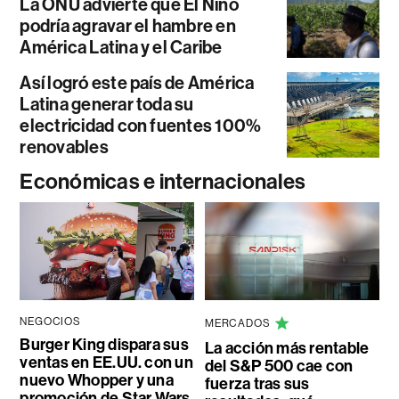
La ONU advierte que El Niño
podría agravar el hambre en
América Latina y el Caribe
Así logró este país de América
Latina generar toda su
electricidad con fuentes 100%
renovables
Económicas e internacionales
NEGOCIOS
MERCADOS
Burger King dispara sus
La acción más rentable
ventas en EE.UU. con un
del S&P 500 cae con
nuevo Whopper y una
fuerza tras sus
promoción de Star Wars