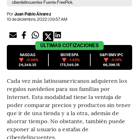
ciberdelincuentes
Fuente: FreePick.
Por
Juan Pablo Álvarez
10 de diciembre, 2022 | 09:57 AM
ÚLTIMAS
COTIZACIONES
NASDAQ
IBOVESPA
S&P/BMV IPC
-0.06%
-1.23%
-0.19%
26,348.35
175,546.36
66,396.15
Cada vez más latinoamericanos adquieren los
regalos navideños para sus familias por
Internet. Esta modalidad tiene la ventaja de
poder comparar precios y productos sin tener
que ir de una tienda y a la otra, además de
ahorrar tiempo. No obstante, también puede
exponer al usuario a estafas de
ciberdelincuentes.