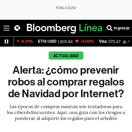
PUBLICIDAD
Ingresar
01%
ETH/USD
-0.00%
Visa
+0.52%
Mercad
1,905.84
370.47
ACTUALIDAD
Alerta: ¿cómo prevenir
robos al comprar regalos
de Navidad por Internet?
Las épocas de compras masivas son tentadoras para
los ciberdelincuentes. Aquí, una guía con los riesgos a
ponderar al adquirir los regalos para el arbolito