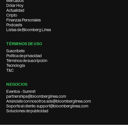
Mercados
Dólar Hoy
Actualidad
Cripto
Finanzas Personales
Podcasts
Listas de Bloomberg Línea
TÉRMINOS DE USO
Suscríbete
Política de privacidad
Términos de suscripción
Tecnología
T&C
NEGOCIOS
Eventos - Summit
partnerships@bloomberglinea.com
Anúnciate con nosotros ads@bloomberglinea.com
Soporte al cliente: support@bloomberglinea.com
Soluciones de publicidad