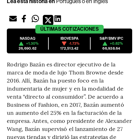
Lea esta historia en
Portugués
o en
Inglés
ÚLTIMAS
COTIZACIONES
NASDAQ
IBOVESPA
S&P/BMV IPC
+1.30%
-1.73%
+0.82%
26,690.62
172,513.42
66,938.64
Rodrigo Bazán es director ejecutivo de la
marca de moda de lujo Thom Browne desde
2016. Allí, Bazán ha puesto foco en la
indumentaria de mujer y en la modalidad de
venta “directo al consumidor”. De acuerdo a
Business of Fashion, en 2017, Bazán aumentó
un aumento del 25% en la facturación de la
empresa. Antes, como presidente de Alexander
Wang, Bazán supervisó el lanzamiento de 27
nuevas tiendas y dirigió las estrategias de