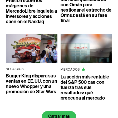
Presión sobre los
con Omán para
márgenes de
gestionar el estrecho de
MercadoLibre inquieta a
Ormuz está en su fase
inversores y acciones
final
caen en el Nasdaq
NEGOCIOS
MERCADOS
Burger King dispara sus
La acción más rentable
ventas en EE.UU. con un
del S&P 500 cae con
nuevo Whopper y una
fuerza tras sus
promoción de Star Wars
resultados: qué
preocupa al mercado
Cargar más