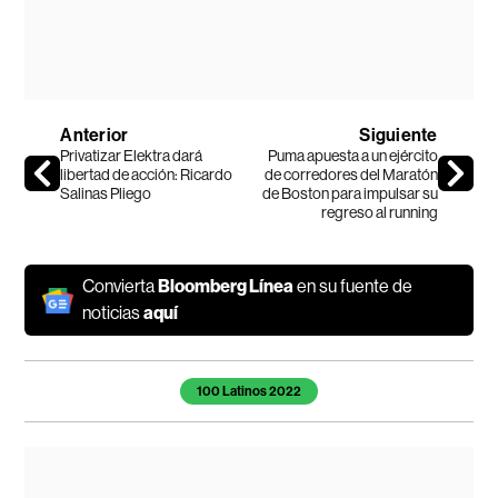
Anterior
Siguiente
Privatizar Elektra dará
Puma apuesta a un ejército
libertad de acción: Ricardo
de corredores del Maratón
Salinas Pliego
de Boston para impulsar su
regreso al running
Convierta
Bloomberg Línea
en su fuente de
noticias
aquí
Temas de este artículo
100 Latinos 2022