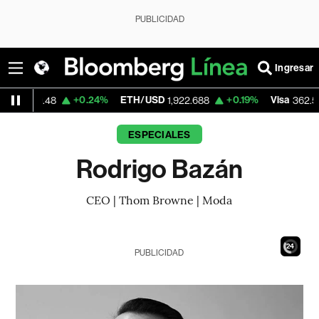
PUBLICIDAD
Ingresar
+0.24%
ETH/USD
+0.19%
Visa
-2.1
.48
1,922.688
362.50
ESPECIALES
Rodrigo Bazán
CEO | Thom Browne | Moda
23
PUBLICIDAD