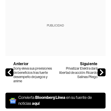
PUBLICIDAD
Anterior
Siguiente
Sony eleva sus previsiones
Privatizar Elektra dará
de beneficios tras fuerte
libertad de acción: Ricardo
desempeño de juegos y
Salinas Pliego
anime
Convierta
Bloomberg Línea
en su fuente de
noticias
aquí