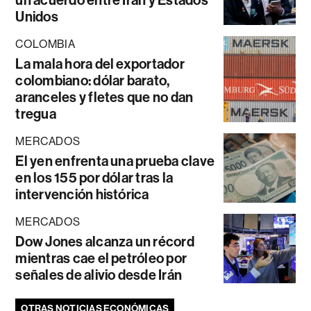
un acuerdo entre Irán y Estados
Unidos
COLOMBIA
La mala hora del exportador
colombiano: dólar barato,
aranceles y fletes que no dan
tregua
MERCADOS
El yen enfrenta una prueba clave
en los 155 por dólar tras la
intervención histórica
MERCADOS
Dow Jones alcanza un récord
mientras cae el petróleo por
señales de alivio desde Irán
OTRAS NOTICIAS ECONÓMICAS