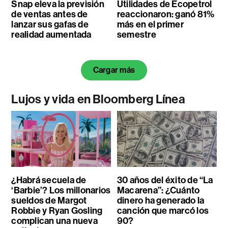
Snap eleva la previsión
Utilidades de Ecopetrol
de ventas antes de
reaccionaron: ganó 81%
lanzar sus gafas de
más en el primer
realidad aumentada
semestre
Cargar más
Lujos y vida en Bloomberg Línea
¿Habrá secuela de
30 años del éxito de “La
‘Barbie’? Los millonarios
Macarena”: ¿Cuánto
sueldos de Margot
dinero ha generado la
Robbie y Ryan Gosling
canción que marcó los
complican una nueva
90?