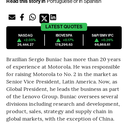
Read this story in
Portuguese
or in
Spanish
LATEST
QUOTES
NASDAQ
IBOVESPA
S&P/BMV IPC
+2.05%
+0.17%
+0.26%
26,444.27
178,296.63
66,868.61
Brazilian Sergio Buniac has more than 20 years
of experience at Motorola. He was responsible
for raising Motorola to No. 2 in the market as
Senior Vice President, Latin America. Now, as
Global President, he leads the business as part
of the Lenovo Group. Buniac oversees several
divisions including research and development,
product, sales, strategy and supply chain in
global markets, with the exception of China.