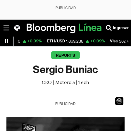
PUBLICIDAD
Ingresar
+0.39%
ETH/USD
+0.09%
Visa
+0.5
40
1,869.238
367.75
REPORTS
Sergio Buniac
CEO | Motorola | Tech
22
PUBLICIDAD