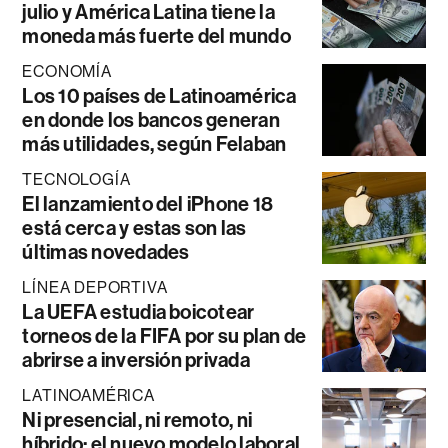
julio y América Latina tiene la
moneda más fuerte del mundo
ECONOMÍA
Los 10 países de Latinoamérica
en donde los bancos generan
más utilidades, según Felaban
TECNOLOGÍA
El lanzamiento del iPhone 18
está cerca y estas son las
últimas novedades
LÍNEA DEPORTIVA
La UEFA estudia boicotear
torneos de la FIFA por su plan de
abrirse a inversión privada
LATINOAMÉRICA
Ni presencial, ni remoto, ni
híbrido: el nuevo modelo laboral