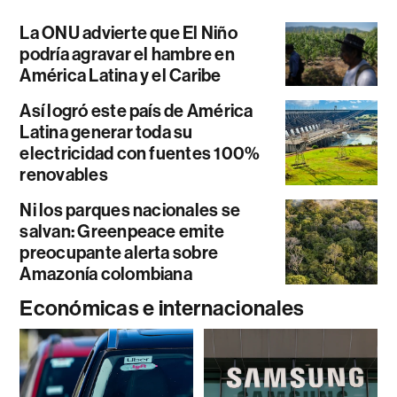
La ONU advierte que El Niño
podría agravar el hambre en
América Latina y el Caribe
Así logró este país de América
Latina generar toda su
electricidad con fuentes 100%
renovables
Ni los parques nacionales se
salvan: Greenpeace emite
preocupante alerta sobre
Amazonía colombiana
Económicas e internacionales