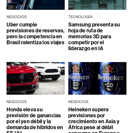
NEGOCIOS
TECNOLOGÍA
Uber cumple
Samsung presenta su
previsiones de reservas,
hoja de ruta de
pero la competencia en
memorias 3D para
Brasil ralentiza los viajes
competir por el
liderazgo en IA
NEGOCIOS
NEGOCIOS
Honda eleva su
Heineken supera
previsión de ganancias
previsiones por
por el yen débil y la
crecimiento en Asia y
demanda de híbridos en
África pese al débil