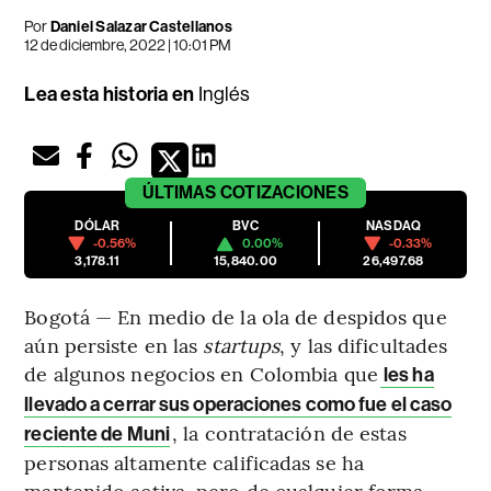
Por
Daniel Salazar Castellanos
12 de diciembre, 2022 | 10:01 PM
Lea esta historia en
Inglés
ÚLTIMAS
COTIZACIONES
DÓLAR
BVC
NASDAQ
-0.56%
0.00%
-0.33%
3,178.11
15,840.00
26,497.68
Bogotá — En medio de la ola de despidos que
aún persiste en las
startups
, y las dificultades
de algunos negocios en Colombia que
les ha
llevado a cerrar sus operaciones como fue el caso
, la contratación de estas
reciente de Muni
personas altamente calificadas se ha
mantenido activa, pero de cualquier forma