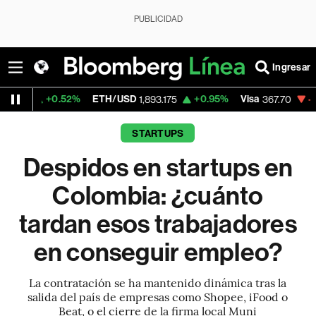
PUBLICIDAD
Ingresar
2%
ETH/USD
+0.95%
Visa
-0.51%
Mercado
1,893.175
367.70
STARTUPS
Despidos en startups en
Colombia: ¿cuánto
tardan esos trabajadores
en conseguir empleo?
La contratación se ha mantenido dinámica tras la
salida del país de empresas como Shopee, iFood o
Beat, o el cierre de la firma local Muni