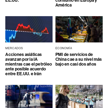
EE.UU.
consumo en Europa y
América
MERCADOS
ECONOMÍA
Acciones asiáticas
PMI de servicios de
avanzan por la IA
China cae a su nivel más
mientras cae el petróleo
bajo en casi dos años
ante posible acuerdo
entre EE.UU. e Irán