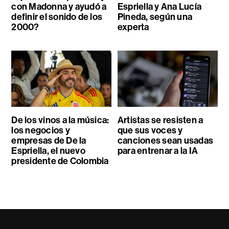
con Madonna y ayudó a
Espriella y Ana Lucía
definir el sonido de los
Pineda, según una
2000?
experta
De los vinos a la música:
Artistas se resisten a
los negocios y
que sus voces y
empresas de De la
canciones sean usadas
Espriella, el nuevo
para entrenar a la IA
presidente de Colombia