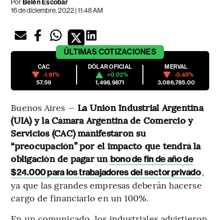
Por
Belén Escobar
16 de diciembre, 2022 | 11:48 AM
ÚLTIMAS
COTIZACIONES
CAC
DÓLAR OFICIAL
MERVAL
-1.91%
+0.02%
-0.45%
57.59
1,498.9871
3,086,785.00
Buenos Aires —
La Unión Industrial Argentina
(UIA) y la Cámara Argentina de Comercio y
Servicios (CAC) manifestaron su
“preocupación” por el impacto que tendrá la
obligación de pagar un
bono de fin de año de
,
$24.000 para los trabajadores del sector privado
ya que las grandes empresas deberán hacerse
cargo de financiarlo en un 100%.
En un comunicado, los industriales advirtieron