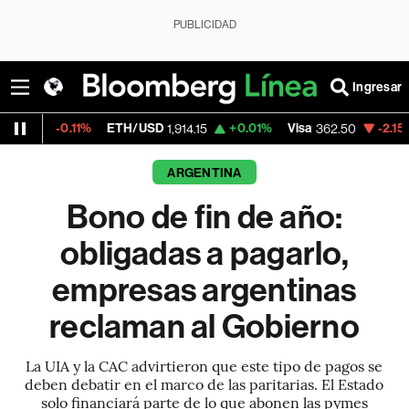
PUBLICIDAD
Ingresar
1%
ETH/USD
+0.01%
Visa
-2.15%
MercadoLi
1,914.15
362.50
ARGENTINA
Bono de fin de año:
obligadas a pagarlo,
empresas argentinas
reclaman al Gobierno
La UIA y la CAC advirtieron que este tipo de pagos se
deben debatir en el marco de las paritarias. El Estado
solo financiará parte de lo que abonen las pymes