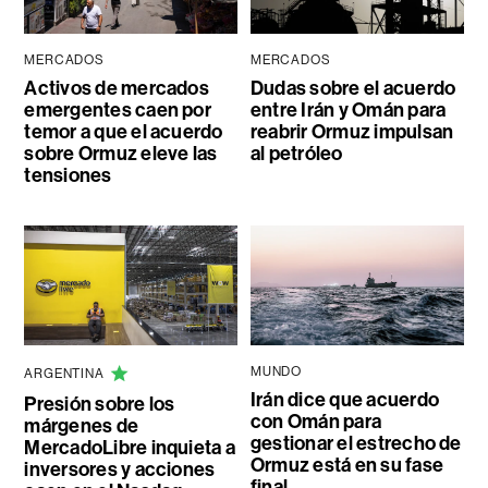
MERCADOS
MERCADOS
Activos de mercados
Dudas sobre el acuerdo
emergentes caen por
entre Irán y Omán para
temor a que el acuerdo
reabrir Ormuz impulsan
sobre Ormuz eleve las
al petróleo
tensiones
MUNDO
ARGENTINA
Irán dice que acuerdo
Presión sobre los
con Omán para
márgenes de
gestionar el estrecho de
MercadoLibre inquieta a
Ormuz está en su fase
inversores y acciones
final