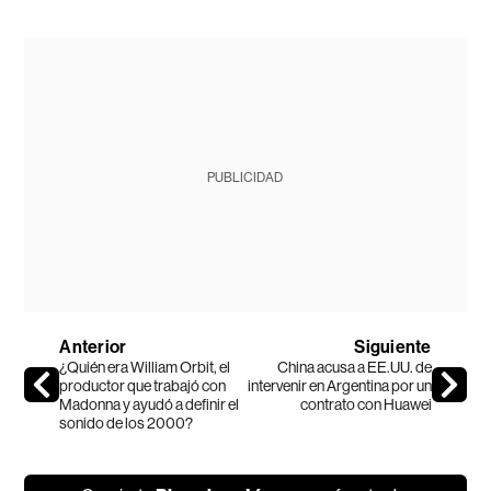
PUBLICIDAD
Anterior
Siguiente
¿Quién era William Orbit, el
China acusa a EE.UU. de
productor que trabajó con
intervenir en Argentina por un
Madonna y ayudó a definir el
contrato con Huawei
sonido de los 2000?