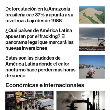
Deforestación en la Amazonía
brasileña cae 37% y apunta a su
nivel más bajo desde 1988
¿Qué países de América Latina
apuestan por el fracking? El
panorama legal que marcará las
nuevas inversiones
Estas son las ciudades de
América Latina donde el calor
nocturno hace perder más horas
de sueño
Económicas e internacionales