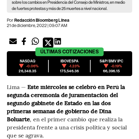
sobre los cambios en Presidencia del Consejo de Ministros, en medio
de fuertes protestas y más de 25 muertes a nivel nacional.
Por
Redacción Bloomberg Línea
21 de diciembre, 2022 | 09:07 AM
ÚLTIMAS
COTIZACIONES
NASDAQ
IBOVESPA
S&P/BMV IPC
-0.06%
-1.23%
-0.19%
26,348.35
175,546.36
66,396.15
Lima —
Este miércoles se celebró en Perú la
segunda ceremonia de juramentación del
segundo gabinete de Estado en las dos
primeras semanas de gobierno de Dina
Boluarte
, en el primer cambio que realiza la
presidenta frente a una crisis política y social
que se agrava.