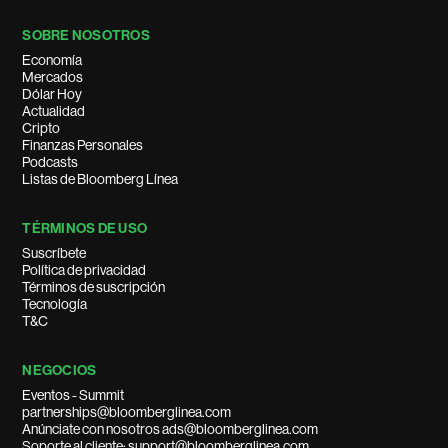
SOBRE NOSOTROS
Economía
Mercados
Dólar Hoy
Actualidad
Cripto
Finanzas Personales
Podcasts
Listas de Bloomberg Línea
TÉRMINOS DE USO
Suscríbete
Política de privacidad
Términos de suscripción
Tecnología
T&C
NEGOCIOS
Eventos - Summit
partnerships@bloomberglinea.com
Anúnciate con nosotros ads@bloomberglinea.com
Soporte al cliente: support@bloomberglinea.com