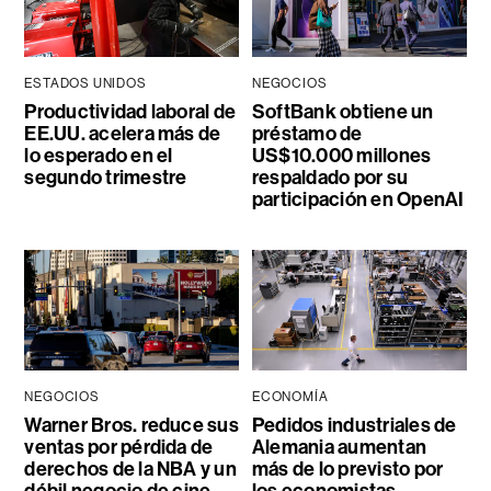
ESTADOS UNIDOS
NEGOCIOS
Productividad laboral de
SoftBank obtiene un
EE.UU. acelera más de
préstamo de
lo esperado en el
US$10.000 millones
segundo trimestre
respaldado por su
participación en OpenAI
NEGOCIOS
ECONOMÍA
Warner Bros. reduce sus
Pedidos industriales de
ventas por pérdida de
Alemania aumentan
derechos de la NBA y un
más de lo previsto por
débil negocio de cine
los economistas