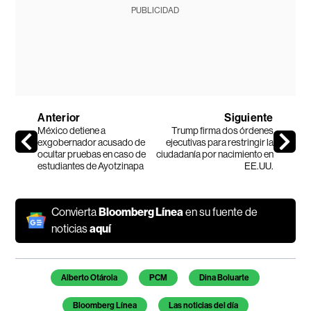
PUBLICIDAD
Anterior
Siguiente
México detiene a
Trump firma dos órdenes
exgobernador acusado de
ejecutivas para restringir la
ocultar pruebas en caso de
ciudadanía por nacimiento en
estudiantes de Ayotzinapa
EE.UU.
Convierta
Bloomberg Línea
en su fuente de
noticias
aquí
Temas de este artículo
Alberto Otárola
PCM
Dina Boluarte
Bloomberg Línea
Las noticias del día