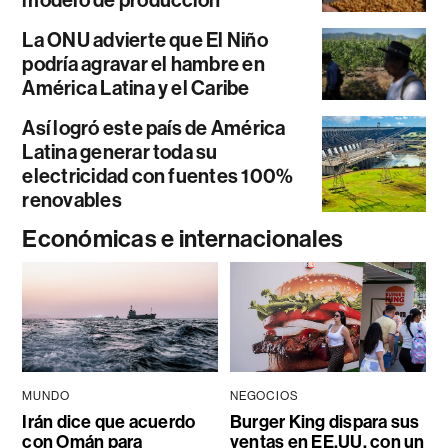
modelo de producción
La ONU advierte que El Niño
podría agravar el hambre en
América Latina y el Caribe
Así logró este país de América
Latina generar toda su
electricidad con fuentes 100%
renovables
Económicas e internacionales
MUNDO
NEGOCIOS
Irán dice que acuerdo
Burger King dispara sus
con Omán para
ventas en EE.UU. con un