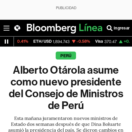
PUBLICIDAD
Ingresar
%
ETH/USD
-0.58%
Visa
+0.52%
Mercado
1,894.743
370.47
PERÚ
Alberto Otárola asume
como nuevo presidente
del Consejo de Ministros
de Perú
Esta mañana juramentaron nuevos ministros de
Estado dos semanas después de que Dina Boluarte
asumió la presidencia del país. Se dieron cambios en