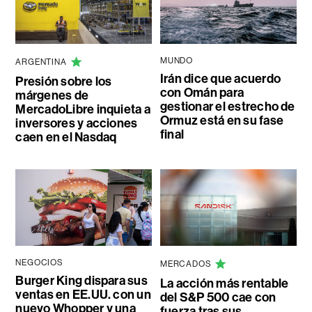
MUNDO
ARGENTINA
Irán dice que acuerdo
Presión sobre los
con Omán para
márgenes de
gestionar el estrecho de
MercadoLibre inquieta a
Ormuz está en su fase
inversores y acciones
final
caen en el Nasdaq
NEGOCIOS
MERCADOS
Burger King dispara sus
La acción más rentable
ventas en EE.UU. con un
del S&P 500 cae con
nuevo Whopper y una
fuerza tras sus