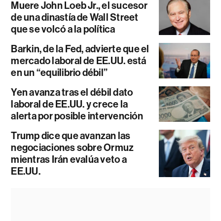
Muere John Loeb Jr., el sucesor
de una dinastía de Wall Street
que se volcó a la política
Barkin, de la Fed, advierte que el
mercado laboral de EE.UU. está
en un “equilibrio débil”
Yen avanza tras el débil dato
laboral de EE.UU. y crece la
alerta por posible intervención
Trump dice que avanzan las
negociaciones sobre Ormuz
mientras Irán evalúa veto a
EE.UU.