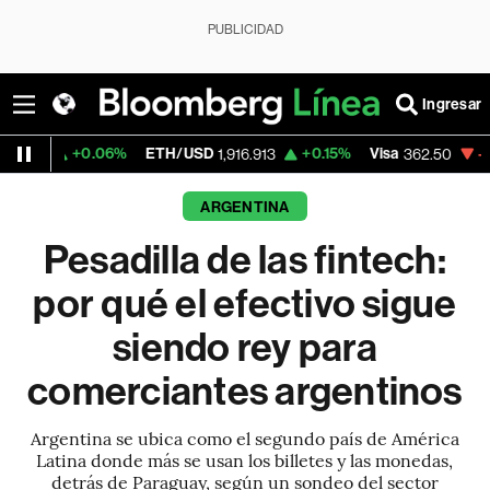
PUBLICIDAD
Ingresar
.06%
ETH/USD
+0.15%
Visa
-2.15%
Merca
1,916.913
362.50
ARGENTINA
Pesadilla de las fintech:
por qué el efectivo sigue
siendo rey para
comerciantes argentinos
Argentina se ubica como el segundo país de América
Latina donde más se usan los billetes y las monedas,
detrás de Paraguay, según un sondeo del sector