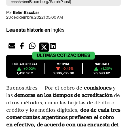
(Bloomberg/Sarah Pabst)
económico
Por
Belén Escobar
23 de diciembre, 2022 | 05:00 AM
Lea esta historia en
Inglés
ÚLTIMAS
COTIZACIONES
DÓLAR OFICIAL
MERVAL
NASDAQ
+0.02%
-0.45%
+1.30%
1,498.9871
3,086,785.00
26,690.62
Buenos Aires — Por el cobro de
comisiones
y
las
demoras en los tiempos de acreditación
de
otros métodos, como las tarjetas de débito o
crédito y los medios digitales,
dos de cada tres
comerciantes argentinos prefieren el cobro
en efectivo, de acuerdo con una encuesta del