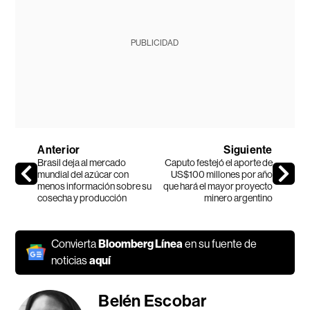
PUBLICIDAD
Anterior
Siguiente
Brasil deja al mercado
Caputo festejó el aporte de
mundial del azúcar con
US$100 millones por año
menos información sobre su
que hará el mayor proyecto
cosecha y producción
minero argentino
Convierta
Bloomberg Línea
en su fuente de
noticias
aquí
Belén Escobar