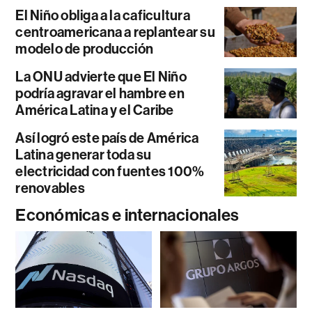
El Niño obliga a la caficultura
centroamericana a replantear su
modelo de producción
La ONU advierte que El Niño
podría agravar el hambre en
América Latina y el Caribe
Así logró este país de América
Latina generar toda su
electricidad con fuentes 100%
renovables
Económicas e internacionales