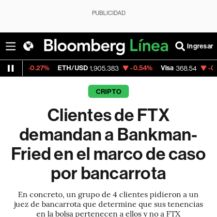
PUBLICIDAD
Ingresar
7%
ETH/USD
-0.54%
Visa
-0.28%
Mercad
1,905.383
368.54
CRIPTO
Clientes de FTX
demandan a Bankman-
Fried en el marco de caso
por bancarrota
En concreto, un grupo de 4 clientes pidieron a un
juez de bancarrota que determine que sus tenencias
en la bolsa pertenecen a ellos y no a FTX