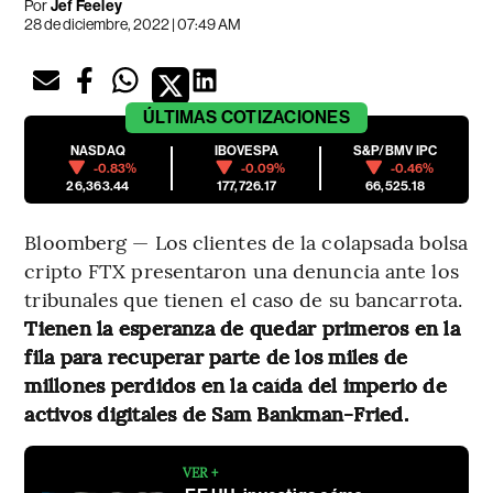
Por
Jef Feeley
28 de diciembre, 2022 | 07:49 AM
ÚLTIMAS
COTIZACIONES
NASDAQ
IBOVESPA
S&P/BMV IPC
-0.83%
-0.09%
-0.46%
26,363.44
177,726.17
66,525.18
Bloomberg — Los clientes de la colapsada bolsa
cripto FTX presentaron una denuncia ante los
tribunales que tienen el caso de su bancarrota.
Tienen la esperanza de quedar primeros en la
fila para recuperar parte de los miles de
millones perdidos en la caída del imperio de
activos digitales de Sam Bankman-Fried.
VER +