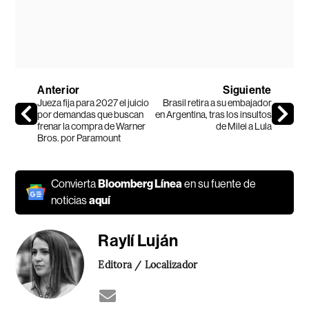
Anterior
Siguiente
Jueza fija para 2027 el juicio
Brasil retira a su embajador
por demandas que buscan
en Argentina, tras los insultos
frenar la compra de Warner
de Milei a Lula
Bros. por Paramount
Convierta
Bloomberg Línea
en su fuente de
noticias
aquí
Raylí Luján
Editora / Localizador