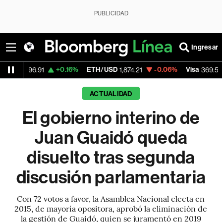
PUBLICIDAD
Ingresar
+0.16%
ETH/USD
-0.06%
Visa
+1.07%
.91
1,874.21
369.59
ACTUALIDAD
El gobierno interino de
Juan Guaidó queda
disuelto tras segunda
discusión parlamentaria
Con 72 votos a favor, la Asamblea Nacional electa en
2015, de mayoría opositora, aprobó la eliminación de
la gestión de Guaidó, quien se juramentó en 2019