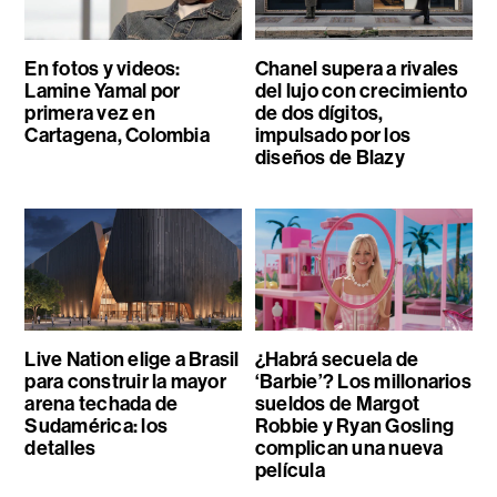
En fotos y videos:
Chanel supera a rivales
Lamine Yamal por
del lujo con crecimiento
primera vez en
de dos dígitos,
Cartagena, Colombia
impulsado por los
diseños de Blazy
Live Nation elige a Brasil
¿Habrá secuela de
para construir la mayor
‘Barbie’? Los millonarios
arena techada de
sueldos de Margot
Sudamérica: los
Robbie y Ryan Gosling
detalles
complican una nueva
película