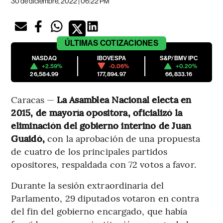
30 de diciembre, 2022 | 06:22 PM
ÚLTIMAS
COTIZACIONES
NASDAQ
IBOVESPA
S&P/BMV IPC
+2.59%
-0.06%
+0.20%
26,584.99
177,894.97
66,833.16
Caracas —
La Asamblea Nacional electa en
2015, de mayoría opositora, oficializó la
eliminación del gobierno interino de Juan
Guaidó,
con la aprobación de una propuesta
de cuatro de los principales partidos
opositores, respaldada con 72 votos a favor.
Durante la sesión extraordinaria del
Parlamento, 29 diputados votaron en contra
del fin del gobierno encargado, que había