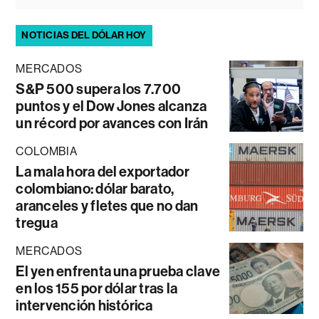
NOTICIAS DEL DÓLAR HOY
MERCADOS
S&P 500 supera los 7.700
puntos y el Dow Jones alcanza
un récord por avances con Irán
COLOMBIA
La mala hora del exportador
colombiano: dólar barato,
aranceles y fletes que no dan
tregua
MERCADOS
El yen enfrenta una prueba clave
en los 155 por dólar tras la
intervención histórica