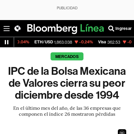
PUBLICIDAD
Ingresar
4%
ETH/USD
-0.24%
Visa
-0.86%
Mercad
1,863.038
362.53
MERCADOS
IPC de la Bolsa Mexicana
de Valores cierra su peor
diciembre desde 1994
En el último mes del año, de las 36 empresas que
componen el índice 26 mostraron pérdidas
21