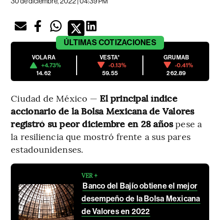
30 de diciembre, 2022 | 04:39 PM
ÚLTIMAS
COTIZACIONES
VOLARA
VESTA*
GRUMAB
+4.73%
-0.13%
-0.41%
14.62
59.55
262.89
Ciudad de México —
El principal índice
accionario de la Bolsa Mexicana de Valores
registró su peor diciembre en 28 años
pese a
la resiliencia que mostró frente a sus pares
estadounidenses.
VER +
Banco del Bajío obtiene el mejor
desempeño de la Bolsa Mexicana
de Valores en 2022