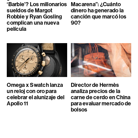
‘Barbie’? Los millonarios
Macarena”: ¿Cuánto
sueldos de Margot
dinero ha generado la
Robbie y Ryan Gosling
canción que marcó los
complican una nueva
90?
película
Omega x Swatch lanza
Director de Hermès
un reloj con oro para
analiza precios de la
celebrar el alunizaje del
carne de cerdo en China
Apollo 11
para evaluar mercado de
bolsos