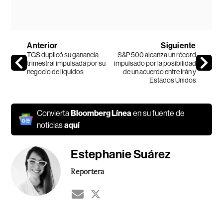
Anterior
Siguiente
TGS duplicó su ganancia
S&P 500 alcanza un récord
trimestral impulsada por su
impulsado por la posibilidad
negocio de líquidos
de un acuerdo entre Irán y
Estados Unidos
Convierta
Bloomberg Línea
en su fuente de
noticias
aquí
Estephanie Suárez
Reportera