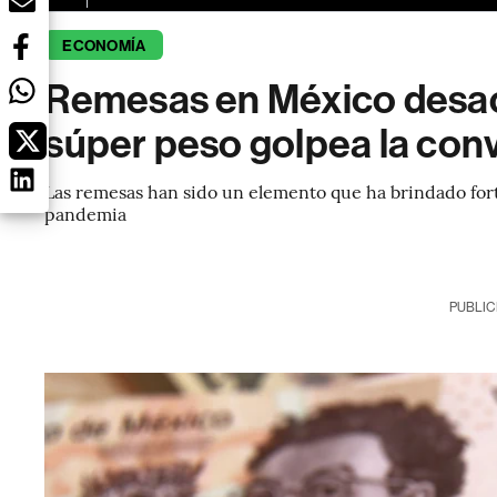
ECONOMÍA
Remesas en México desac
súper peso golpea la con
Las remesas han sido un elemento que ha brindado fort
pandemia
PUBLIC