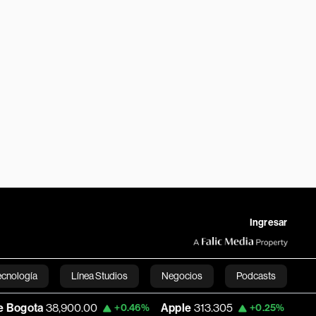
Ingresar
ecnología
Línea Studios
Negocios
Podcasts
8,900.00
Apple
313.305
USD COP
3,15
+0.46%
+0.25%
English