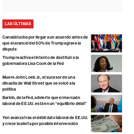
LAS ÚLTIMAS
Canadá lucha por llegar a un acuerdo antes de
que el arancel del 50% de Trump agrave la
disputa
Trump reactiva el intento de destituir a la
gobernadora Lisa Cook de la Fed
Muere John Loeb Jr., el sucesor de una
dinastía de Wall Street que se volcó a la
política
Barkin, de la Fed, advierte que el mercado
laboral de EE.UU. está en un “equilibrio débil”
Yen avanza tras el débil dato laboral de EE.UU.
y crece la alerta por posible intervención