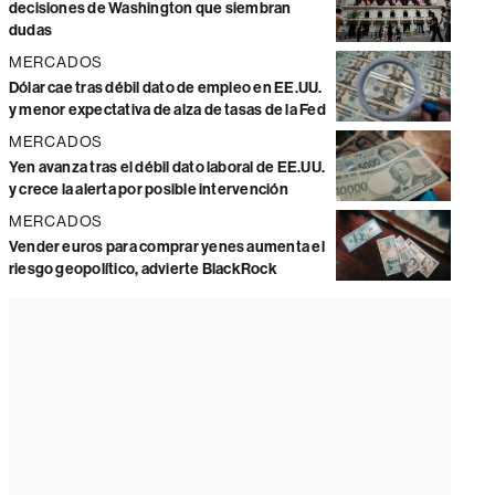
decisiones de Washington que siembran
dudas
MERCADOS
Dólar cae tras débil dato de empleo en EE.UU.
y menor expectativa de alza de tasas de la Fed
MERCADOS
Yen avanza tras el débil dato laboral de EE.UU.
y crece la alerta por posible intervención
MERCADOS
Vender euros para comprar yenes aumenta el
riesgo geopolítico, advierte BlackRock