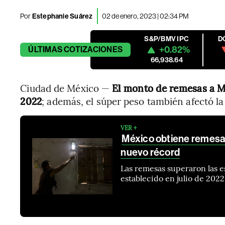
Por
Estephanie Suárez
02 de enero, 2023 | 02:34 PM
S&P/BMV IPC
D
+0.82%
ÚLTIMAS
COTIZACIONES
66,938.64
Ciudad de México —
El monto de remesas a M
2022
; además, el súper peso también afectó l
VER +
México obtiene remesa
nuevo récord
Las remesas superaron las es
establecido en julio de 2022