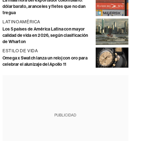
La mala hora del exportador colombiano:
dólar barato, aranceles y fletes que no dan
tregua
LATINOAMÉRICA
Los 5 países de América Latina con mayor
calidad de vida en 2026, según clasificación
de Wharton
ESTILO DE VIDA
Omega x Swatch lanza un reloj con oro para
celebrar el alunizaje del Apollo 11
PUBLICIDAD