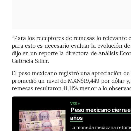
“Para los receptores de remesas lo relevante e
para esto es necesario evaluar la evolución d
dijo en un reporte la directora de Análisis E
Gabriela Siller.
El peso mexicano registró una apreciación de
promedió un nivel de MXN$19,449 por dólar y, c
remesas resultaron 11,11% menor a lo observa
VER +
Peso mexicano cierra e
años
La moneda mexicana retomó