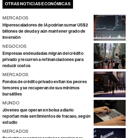
OTRAS NOTICIAS ECONÓMICAS
MERCADOS
Hiperescaladores de IA podrían sumar US$2
billones de deuda y aún mantener grado de
inversión
NEGOCIOS
Empresas endeudadas migran del crédito
privado y recurren a refinanciaciones para
reducir costos
MERCADOS
Fondos de crédito privado evitan los peores
temores y se recuperan de sus mínimos
bursátiles
MUNDO
Jóvenes que operan en bolsa a diario
reportan más sentimientos de fracaso, según
estudio
MERCADOS