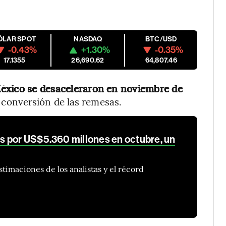
ÓLAR SPOT
NASDAQ
BTC/USD
-0.43%
+1.30%
-0.35%
17.1355
26,690.62
64,807.46
éxico se desaceleraron en noviembre de
a conversión de las remesas.
s por US$5.360 millones en octubre, un
timaciones de los analistas y el récord