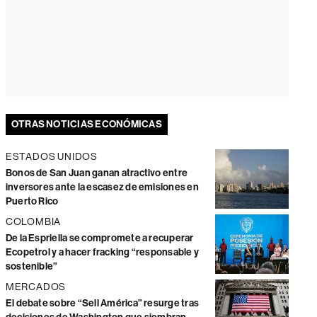
OTRAS NOTICIAS ECONÓMICAS
ESTADOS UNIDOS
Bonos de San Juan ganan atractivo entre
inversores ante la escasez de emisiones en
Puerto Rico
COLOMBIA
De la Espriella se compromete a recuperar
Ecopetrol y a hacer fracking “responsable y
sostenible”
MERCADOS
El debate sobre “Sell América” resurge tras