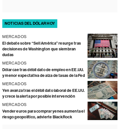
NOTICIAS DEL DÓLAR HOY
MERCADOS
El debate sobre “Sell América” resurge tras
decisiones de Washington que siembran
dudas
MERCADOS
Dólar cae tras débil dato de empleo en EE.UU.
y menor expectativa de alza de tasas de la Fed
MERCADOS
Yen avanza tras el débil dato laboral de EE.UU.
y crece la alerta por posible intervención
MERCADOS
Vender euros para comprar yenes aumenta el
riesgo geopolítico, advierte BlackRock