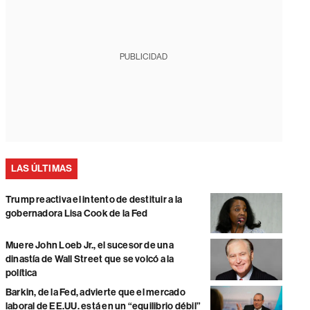
PUBLICIDAD
LAS ÚLTIMAS
Trump reactiva el intento de destituir a la
gobernadora Lisa Cook de la Fed
Muere John Loeb Jr., el sucesor de una
dinastía de Wall Street que se volcó a la
política
Barkin, de la Fed, advierte que el mercado
laboral de EE.UU. está en un “equilibrio débil”