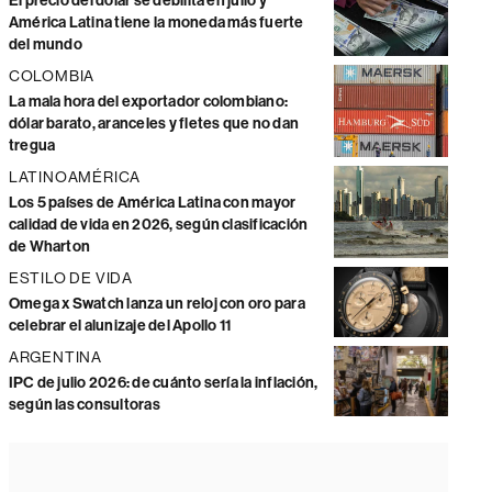
El precio del dólar se debilita en julio y
América Latina tiene la moneda más fuerte
del mundo
COLOMBIA
La mala hora del exportador colombiano:
dólar barato, aranceles y fletes que no dan
tregua
LATINOAMÉRICA
Los 5 países de América Latina con mayor
calidad de vida en 2026, según clasificación
de Wharton
ESTILO DE VIDA
Omega x Swatch lanza un reloj con oro para
celebrar el alunizaje del Apollo 11
ARGENTINA
IPC de julio 2026: de cuánto sería la inflación,
según las consultoras