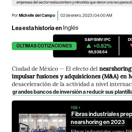
empresas del sector restaurantero y minorista que vieron una recuperació
Por
Michelle del Campo
02 de enero, 2023 | 04:00 AM
Lea esta historia en
Inglés
S&P/BMV IPC
D
+0.82%
ÚLTIMAS
COTIZACIONES
66,938.64
Ciudad de México — El efecto del
nearshorin
impulsar fusiones y adquisiciones (M&A) en 
desaceleración de la actividad a nivel interna
grandes bancos de inversión a reducir sus plantill
VER +
Fibras industriales pre
nearshoring en 2023
Fibras industriales como Fi