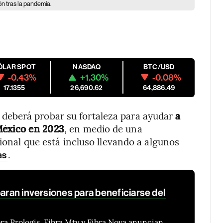
n tras la pandemia.
ÓLAR SPOT
NASDAQ
BTC/USD
-0.43%
+1.30%
-0.08%
17.1355
26,690.62
64,886.49
g
deberá probar su fortaleza para ayudar
a
México en 2023
, en medio de una
cional que está incluso llevando a algunos
.
as
paran inversiones para beneficiarse del
bra Prologis, Fibra Mty y Fibra Nova anuncian