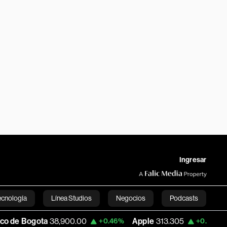
Ingresar
ecnología
Línea Studios
Negocios
Podcasts
ota
38,900.00
Apple
313.305
USD CO
+0.46%
+0.25%
English