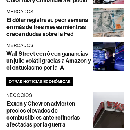
Colombia y China lidera el podio
MERCADOS
El dólar registra su peor semana
en más de tres meses mientras
crecen dudas sobre la Fed
MERCADOS
Wall Street cerró con ganancias
un julio volátil gracias a Amazon y
el entusiasmo por la IA
OTRAS NOTICIAS ECONÓMICAS
NEGOCIOS
Exxon y Chevron advierten
precios elevados de
combustibles ante refinerías
afectadas por la guerra