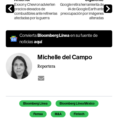
Exxon y Chevron advierten
Google retira herramienta de
precios elevados de
IA de Google Earth ante
combustibles ante refinerías
preocupación por imágenes
afectadas por la guerra
alteradas
Convierta
Bloomberg Línea
en su fuente de
noticias
aquí
Michelle del Campo
Reportera
Temas de este artículo
Bloomberg Línea
Bloomberg Línea México
Femsa
M&A
Fintech