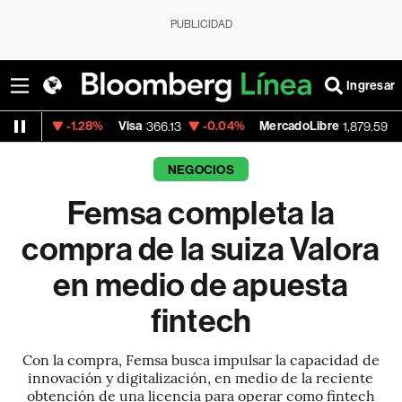
PUBLICIDAD
Ingresar
-1.28%
Visa
-0.04%
MercadoLibre
-0.25%
B
366.13
1,879.59
NEGOCIOS
Femsa completa la
compra de la suiza Valora
en medio de apuesta
fintech
Con la compra, Femsa busca impulsar la capacidad de
innovación y digitalización, en medio de la reciente
obtención de una licencia para operar como fintech