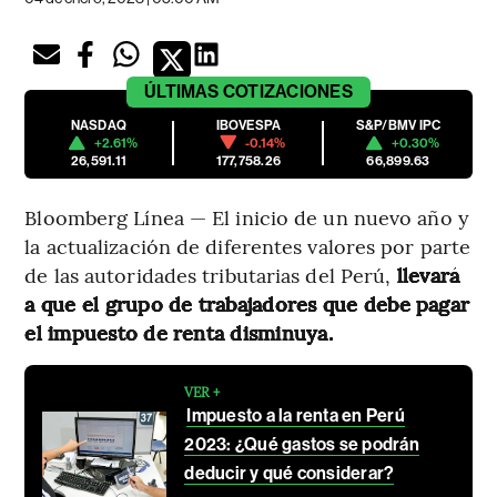
ÚLTIMAS
COTIZACIONES
NASDAQ
IBOVESPA
S&P/BMV IPC
+2.61%
-0.14%
+0.30%
26,591.11
177,758.26
66,899.63
Bloomberg Línea — El inicio de un nuevo año y
la actualización de diferentes valores por parte
de las autoridades tributarias del Perú,
llevará
a que el grupo de trabajadores que debe pagar
el impuesto de renta disminuya.
VER +
Impuesto a la renta en Perú
2023: ¿Qué gastos se podrán
deducir y qué considerar?