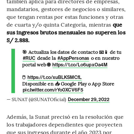
también aplica para directores de empresas,
mandatarios, gestores de negocios o similares,
que tengan rentas por estas funciones y otras
de cuarta y/o quinta Categoría, mientras
que
sus ingresos brutos mensuales no superen los
S/ 2.888.
🎯 Actualiza los datos de contacto 📧📱 de tu
desde la
o en nuestro
#RUC
#AppPersonas
portal web 🌐
https://t.co/Lo6upxOa4M
🖱️
https://t.co/xuBLKSMCfL
Disponible en 📥 Google Play o App Store
pic.twitter.com/rYo0XCV6F5
— SUNAT (@SUNATOficial)
December 29, 2022
Además, la Sunat precisó en la resolución que
los trabajadores dependientes que proyecten
que sus ingresos durante el año 2023 por