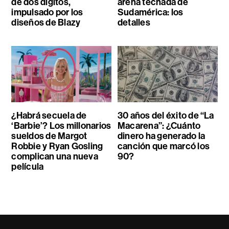
de dos dígitos,
arena techada de
impulsado por los
Sudamérica: los
diseños de Blazy
detalles
¿Habrá secuela de
30 años del éxito de “La
‘Barbie’? Los millonarios
Macarena”: ¿Cuánto
sueldos de Margot
dinero ha generado la
Robbie y Ryan Gosling
canción que marcó los
complican una nueva
90?
película