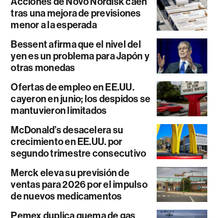
Acciones de Novo Nordisk caen
tras una mejora de previsiones
menor a la esperada
Bessent afirma que el nivel del
yen es un problema para Japón y
otras monedas
Ofertas de empleo en EE.UU.
cayeron en junio; los despidos se
mantuvieron limitados
McDonald’s desacelera su
crecimiento en EE.UU. por
segundo trimestre consecutivo
Merck eleva su previsión de
ventas para 2026 por el impulso
de nuevos medicamentos
Pemex duplica quema de gas