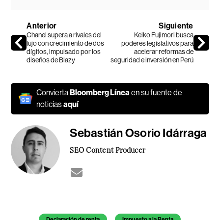
Anterior
Siguiente
Chanel supera a rivales del
Keiko Fujimori busca
lujo con crecimiento de dos
poderes legislativos para
dígitos, impulsado por los
acelerar reformas de
diseños de Blazy
seguridad e inversión en Perú
Convierta
Bloomberg Línea
en su fuente de
noticias
aquí
Sebastián Osorio Idárraga
SEO Content Producer
Temas de este artículo
Declaración de renta
Impuesto a la Renta