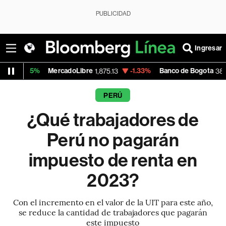
PUBLICIDAD
Ingresar
MercadoLibre
-1.33%
Banco de Bogota
-0
1,875.13
38,420.00
PERÚ
¿Qué trabajadores de
Perú no pagarán
impuesto de renta en
2023?
Con el incremento en el valor de la UIT para este año,
se reduce la cantidad de trabajadores que pagarán
este impuesto