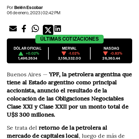
Por
Belén Escobar
06 de enero, 2023 | 02:42 PM
ÚLTIMAS
COTIZACIONES
DÓLAR OFICIAL
MERVAL
NASDAQ
+0.02%
-1.02%
-0.83%
1,496.2634
3,156,332.00
26,363.44
Buenos Aires —
YPF, la petrolera argentina que
tiene al Estado argentino como principal
accionista, anunció el resultado de la
colocación de las Obligaciones Negociables
Clase XXI y Clase XXII por un monto total de
U$S 300 millones.
Se trata del
retorno de la petrolera al
mercado de capitales local
, luego de más de