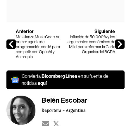
Anterior
Siguiente
Meta lanza Muse Code, su
Inflación de 50.000% y los
primer agente de
argumentos económicos de
programación con IA para
Milei para reformar la Carta
competir con OpenAI y
Orgánica del BCRA
Anthropic
Convierta
Bloomberg Línea
en su fuente de
noticias
aquí
Belén Escobar
Reportera - Argentina