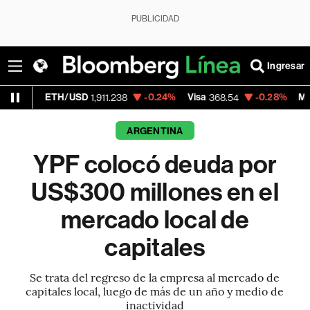
PUBLICIDAD
Ingresar
ETH/USD
-0.24%
Visa
-0.28%
MercadoLibr
1,911.238
368.54
ARGENTINA
YPF colocó deuda por
US$300 millones en el
mercado local de
capitales
Se trata del regreso de la empresa al mercado de
capitales local, luego de más de un año y medio de
inactividad