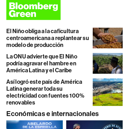
El Niño obliga a la caficultura
centroamericana a replantear su
modelo de producción
La ONU advierte que El Niño
podría agravar el hambre en
América Latina y el Caribe
Así logró este país de América
Latina generar toda su
electricidad con fuentes 100%
renovables
Económicas e internacionales