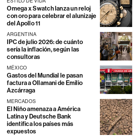
ESTILO DE VIDA
Omega x Swatch lanza un reloj
con oro para celebrar el alunizaje
del Apollo 11
ARGENTINA
IPC de julio 2026: de cuánto
sería la inflación, según las
consultoras
MÉXICO
Gastos del Mundial le pasan
factura a Ollamani de Emilio
Azcárraga
MERCADOS
El Niño amenaza a América
Latina y Deutsche Bank
identifica los países más
expuestos