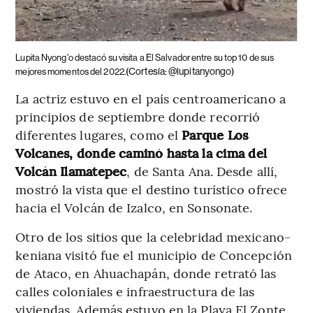
Lupita Nyong'o destacó su visita a El Salvador entre su top 10 de sus
(Cortesía: @lupitanyongo)
mejores momentos del 2022.
La actriz estuvo en el país centroamericano a
principios de septiembre donde recorrió
diferentes lugares, como el
Parque Los
Volcanes, donde caminó hasta la cima del
Volcán Ilamatepec
, de Santa Ana. Desde allí,
mostró la vista que el destino turístico ofrece
hacia el Volcán de Izalco, en Sonsonate.
Otro de los sitios que la celebridad mexicano-
keniana visitó fue el municipio de Concepción
de Ataco, en Ahuachapán, donde retrató las
calles coloniales e infraestructura de las
viviendas. Además estuvo en la Playa El Zonte.