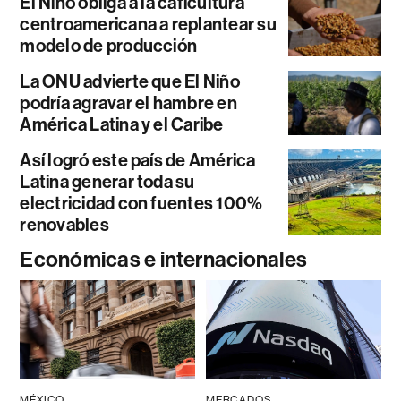
El Niño obliga a la caficultura
centroamericana a replantear su
modelo de producción
La ONU advierte que El Niño
podría agravar el hambre en
América Latina y el Caribe
Así logró este país de América
Latina generar toda su
electricidad con fuentes 100%
renovables
Económicas e internacionales
MÉXICO
MERCADOS