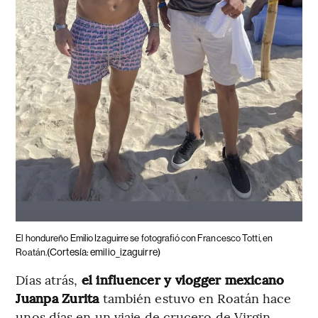
El hondureño Emilio Izaguirre se fotografió con Francesco Totti, en
(Cortesía: emilio_izaguirre)
Roatán.
Días atrás,
el influencer y vlogger mexicano
Juanpa Zurita
también estuvo en Roatán hace
unos días en un viaje de crucero de Virgin