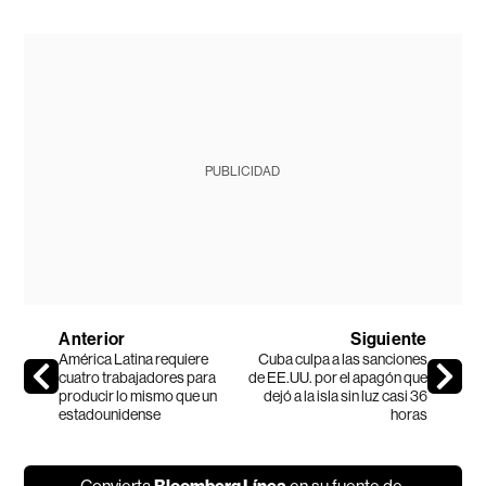
PUBLICIDAD
Anterior
Siguiente
América Latina requiere
Cuba culpa a las sanciones
cuatro trabajadores para
de EE.UU. por el apagón que
producir lo mismo que un
dejó a la isla sin luz casi 36
estadounidense
horas