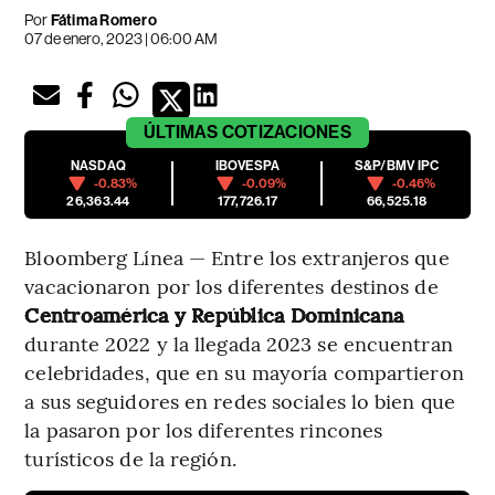
Por
Fátima Romero
07 de enero, 2023 | 06:00 AM
ÚLTIMAS
COTIZACIONES
NASDAQ
IBOVESPA
S&P/BMV IPC
-0.83%
-0.09%
-0.46%
26,363.44
177,726.17
66,525.18
Bloomberg Línea — Entre los extranjeros que
vacacionaron por los diferentes destinos de
Centroamérica y República Dominicana
durante 2022 y la llegada 2023 se encuentran
celebridades, que en su mayoría compartieron
a sus seguidores en redes sociales lo bien que
la pasaron por los diferentes rincones
turísticos de la región.