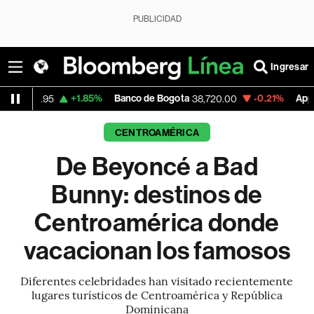
PUBLICIDAD
Ingresar
+1.85%
Banco de Bogota
-0.21%
Apple
+0
38,720.00
310.94
CENTROAMÉRICA
De Beyoncé a Bad
Bunny: destinos de
Centroamérica donde
vacacionan los famosos
Diferentes celebridades han visitado recientemente
lugares turísticos de Centroamérica y República
Dominicana