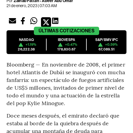
Por
Zainab Fattah - Abeer Abu Omar
21 de enero, 2023 | 07:03 AM
ÚLTIMAS
COTIZACIONES
NASDAQ
IBOVESPA
S&P/BMV IPC
+1.19%
+0.47%
+0.59%
26,222.38
178,830.67
67,089.51
Bloomberg — En noviembre de 2008, el primer
hotel Atlantis de Dubái se inauguró con mucha
fanfarria: un espectáculo de fuegos artificiales
de US$5 millones, invitados de primer nivel de
todo el mundo y una actuación de la estrella
del pop Kylie Minogue.
Doce meses después, el emirato declaró que
estaba al borde de la quiebra después de
acumular una montaña de deuda para