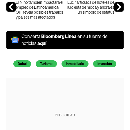
El Niño también impactará el
Lucir artículos de hoteles de
empleo de Latinoamérica:
lujo está de moda y ahora es
OIT revela posibles trabajos
un símbolo de estatus
y países más afectados
Convierta
Bloomberg Línea
en su fuente de
noticias
aquí
Temas de este artículo
Dubai
Turismo
Inmobiliario
Inversión
PUBLICIDAD