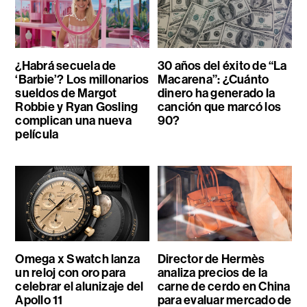
¿Habrá secuela de
30 años del éxito de “La
‘Barbie’? Los millonarios
Macarena”: ¿Cuánto
sueldos de Margot
dinero ha generado la
Robbie y Ryan Gosling
canción que marcó los
complican una nueva
90?
película
Omega x Swatch lanza
Director de Hermès
un reloj con oro para
analiza precios de la
celebrar el alunizaje del
carne de cerdo en China
Apollo 11
para evaluar mercado de