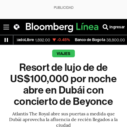
PUBLICIDAD
Ingresar
doLibre
-0.45%
Banco de Bogota
0.00%
1,892.00
38,800.00
VIAJES
Resort de lujo de de
US$100,000 por noche
abre en Dubái con
concierto de Beyonce
Atlantis The Royal abre sus puertas a medida que
Dubái aprovecha la afluencia de recién llegados a la
ciudad