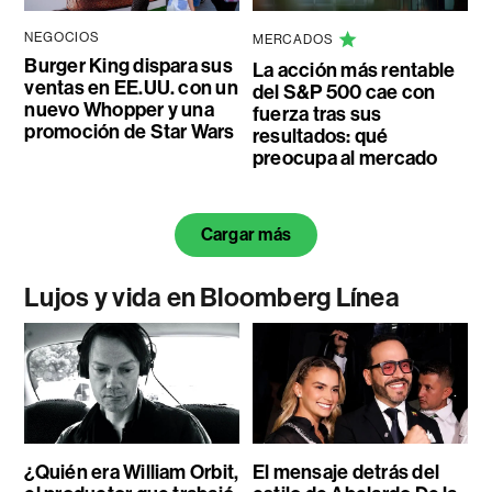
NEGOCIOS
MERCADOS
Burger King dispara sus
La acción más rentable
ventas en EE.UU. con un
del S&P 500 cae con
nuevo Whopper y una
fuerza tras sus
promoción de Star Wars
resultados: qué
preocupa al mercado
Cargar más
Lujos y vida en Bloomberg Línea
¿Quién era William Orbit,
El mensaje detrás del