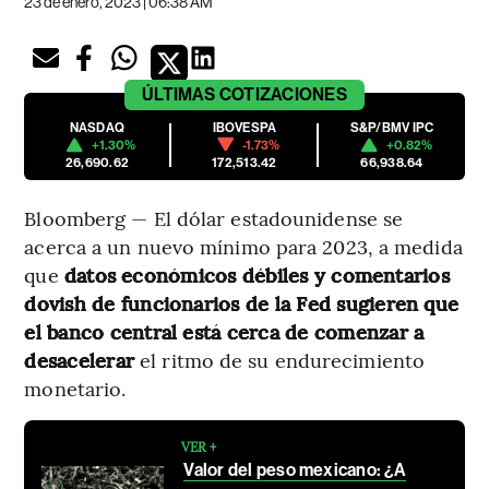
23 de enero, 2023 | 06:38 AM
ÚLTIMAS
COTIZACIONES
NASDAQ
IBOVESPA
S&P/BMV IPC
+1.30%
-1.73%
+0.82%
26,690.62
172,513.42
66,938.64
Bloomberg — El dólar estadounidense se
acerca a un nuevo mínimo para 2023, a medida
que
datos económicos débiles y comentarios
dovish de funcionarios de la Fed sugieren que
el banco central está cerca de comenzar a
desacelerar
el ritmo de su endurecimiento
monetario.
VER +
Valor del peso mexicano: ¿A