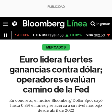
PUBLICIDAD
Ingresar
0.09%
ETH/USD
+0.02%
Visa
-2.15%
Mer
1,914.458
362.50
MERCADOS
Euro lidera fuertes
ganancias contra dólar;
operadores evalúan
camino de la Fed
En concreto, el índice Bloomberg Dollar Spot cayó
hasta 0,3% el lunes y se acerca a su nivel más bajo
desde abril de 2022