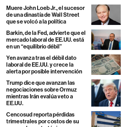
Muere John Loeb Jr., el sucesor
de una dinastía de Wall Street
que se volcó a la política
Barkin, de la Fed, advierte que el
mercado laboral de EE.UU. está
en un “equilibrio débil”
Yen avanza tras el débil dato
laboral de EE.UU. y crece la
alerta por posible intervención
Trump dice que avanzan las
negociaciones sobre Ormuz
mientras Irán evalúa veto a
EE.UU.
Cencosud reporta pérdidas
trimestrales por costos de su