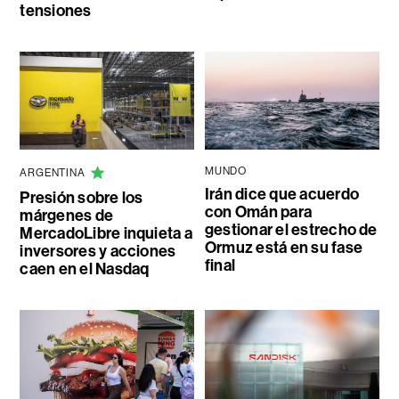
tensiones
MUNDO
ARGENTINA
Irán dice que acuerdo
Presión sobre los
con Omán para
márgenes de
gestionar el estrecho de
MercadoLibre inquieta a
Ormuz está en su fase
inversores y acciones
final
caen en el Nasdaq