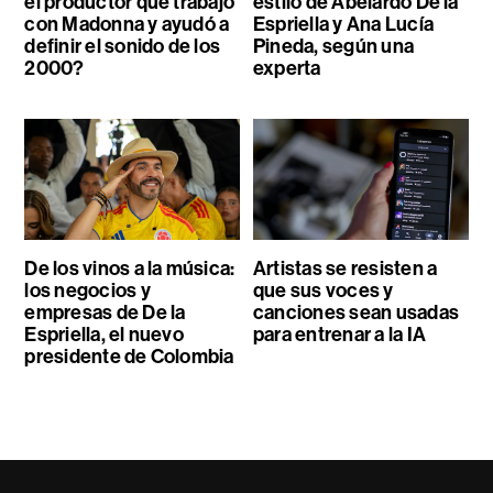
el productor que trabajó
estilo de Abelardo De la
con Madonna y ayudó a
Espriella y Ana Lucía
definir el sonido de los
Pineda, según una
2000?
experta
De los vinos a la música:
Artistas se resisten a
los negocios y
que sus voces y
empresas de De la
canciones sean usadas
Espriella, el nuevo
para entrenar a la IA
presidente de Colombia