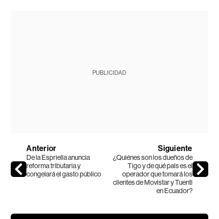
PUBLICIDAD
Anterior
Siguiente
De la Espriella anuncia
¿Quiénes son los dueños de
reforma tributaria y
Tigo y de qué país es el
congelará el gasto público
operador que tomará los
clientes de Movistar y Tuenti
en Ecuador?