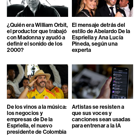
¿Quién era William Orbit,
El mensaje detrás del
el productor que trabajó
estilo de Abelardo De la
con Madonna y ayudó a
Espriella y Ana Lucía
definir el sonido de los
Pineda, según una
2000?
experta
De los vinos a la música:
Artistas se resisten a
los negocios y
que sus voces y
empresas de De la
canciones sean usadas
Espriella, el nuevo
para entrenar a la IA
presidente de Colombia