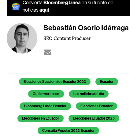
Convierta
Bloomberg Línea
en su fuente de
noticias
aquí
Sebastián Osorio Idárraga
SEO Content Producer
Temas de este artículo
Elecciones Seccionales Ecuador 2023
Ecuador
Guillermo Lasso
Las noticias del día
Bloomberg Línea Ecuador
Elecciones Ecuador
Elecciones en Ecuador
Elecciones Ecuador 2023
Consulta Popular 2023-Ecuador