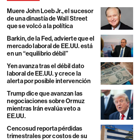
Muere John Loeb Jr., el sucesor
de una dinastía de Wall Street
que se volcó a la política
Barkin, de la Fed, advierte que el
mercado laboral de EE.UU. está
en un “equilibrio débil”
Yen avanza tras el débil dato
laboral de EE.UU. y crece la
alerta por posible intervención
Trump dice que avanzan las
negociaciones sobre Ormuz
mientras Irán evalúa veto a
EE.UU.
Cencosud reporta pérdidas
trimestrales por costos de su