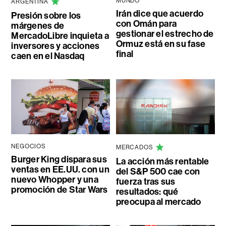
MUNDO
ARGENTINA
Irán dice que acuerdo
Presión sobre los
con Omán para
márgenes de
gestionar el estrecho de
MercadoLibre inquieta a
Ormuz está en su fase
inversores y acciones
final
caen en el Nasdaq
NEGOCIOS
MERCADOS
Burger King dispara sus
La acción más rentable
ventas en EE.UU. con un
del S&P 500 cae con
nuevo Whopper y una
fuerza tras sus
promoción de Star Wars
resultados: qué
preocupa al mercado