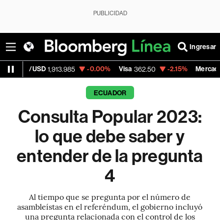
PUBLICIDAD
Ingresar
-0.00%
Visa
-2.15%
MercadoLibre
913.985
362.50
1,821.795
ECUADOR
Consulta Popular 2023:
lo que debe saber y
entender de la pregunta
4
Al tiempo que se pregunta por el número de
asambleístas en el referéndum, el gobierno incluyó
una pregunta relacionada con el control de los