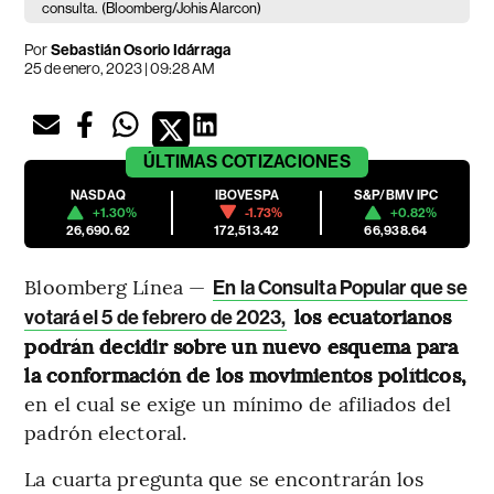
consulta.
(Bloomberg/Johis Alarcon)
Por
Sebastián Osorio Idárraga
25 de enero, 2023 | 09:28 AM
ÚLTIMAS
COTIZACIONES
NASDAQ
IBOVESPA
S&P/BMV IPC
+1.30%
-1.73%
+0.82%
26,690.62
172,513.42
66,938.64
Bloomberg Línea —
En la Consulta Popular que se
los ecuatorianos
votará el 5 de febrero de 2023,
podrán decidir sobre un nuevo esquema para
la conformación de los movimientos políticos,
en el cual se exige un mínimo de afiliados del
padrón electoral.
La cuarta pregunta que se encontrarán los