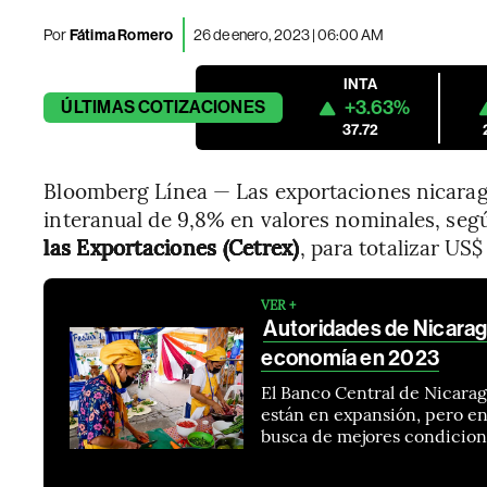
Por
Fátima Romero
26 de enero, 2023 | 06:00 AM
INTA
+3.63%
ÚLTIMAS
COTIZACIONES
37.72
Bloomberg Línea — Las exportaciones nicara
interanual de 9,8% en valores nominales, segú
las Exportaciones (Cetrex)
, para totalizar US$
VER +
Autoridades de Nicaragu
economía en 2023
El Banco Central de Nicara
están en expansión, pero en
busca de mejores condicion