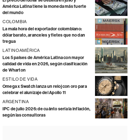
El precio del dólar se debilita en julio y
América Latina tiene la moneda más fuerte
del mundo
COLOMBIA
La mala hora del exportador colombiano:
dólar barato, aranceles y fletes que no dan
tregua
LATINOAMÉRICA
Los 5 países de América Latina con mayor
calidad de vida en 2026, según clasificación
de Wharton
ESTILO DE VIDA
Omega x Swatch lanza un reloj con oro para
celebrar el alunizaje del Apollo 11
ARGENTINA
IPC de julio 2026: de cuánto sería la inflación,
según las consultoras