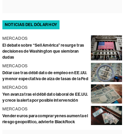
NOTICIAS DEL DÓLAR HOY
MERCADOS
El debate sobre “Sell América” resurge tras
decisiones de Washington que siembran
dudas
MERCADOS
Dólar cae tras débil dato de empleo en EE.UU.
y menor expectativa de alza de tasas de la Fed
MERCADOS
Yen avanza tras el débil dato laboral de EE.UU.
y crece la alerta por posible intervención
MERCADOS
Vender euros para comprar yenes aumenta el
riesgo geopolítico, advierte BlackRock