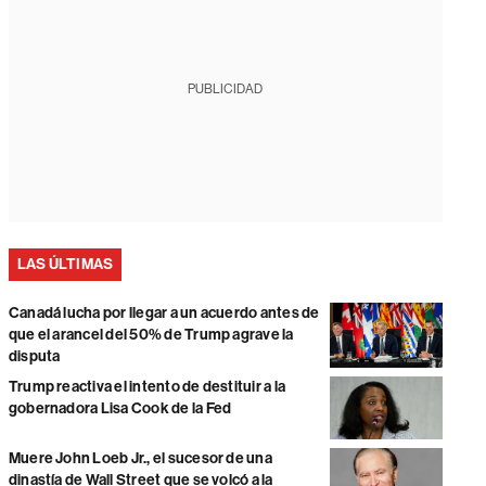
PUBLICIDAD
LAS ÚLTIMAS
Canadá lucha por llegar a un acuerdo antes de
que el arancel del 50% de Trump agrave la
disputa
Trump reactiva el intento de destituir a la
gobernadora Lisa Cook de la Fed
Muere John Loeb Jr., el sucesor de una
dinastía de Wall Street que se volcó a la