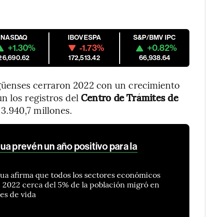
NASDAQ
IBOVESPA
S&P/BMV IPC
+1.30%
-1.73%
+0.82%
26,690.62
172,513.42
66,938.64
güenses cerraron 2022 con un crecimiento
n los registros del
Centro de Trámites de
 3.940,7 millones.
a prevén un año positivo para la
gua afirma que todos los sectores económicos
 2022 cerca del 5% de la población migró en
es de vida