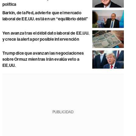
política
Barkin, de la Fed, advierte que el mercado
laboral de EE.UU. está en un “equilibrio débil”
Yen avanza tras el débil dato laboral de EE.UU.
y crece la alerta por posible intervención
Trump dice que avanzan las negociaciones
sobre Ormuz mientras Irán evalúa veto a
EE.UU.
PUBLICIDAD