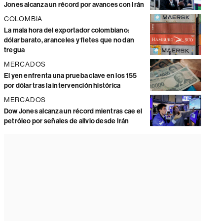
Jones alcanza un récord por avances con Irán
COLOMBIA
La mala hora del exportador colombiano:
dólar barato, aranceles y fletes que no dan
tregua
MERCADOS
El yen enfrenta una prueba clave en los 155
por dólar tras la intervención histórica
MERCADOS
Dow Jones alcanza un récord mientras cae el
petróleo por señales de alivio desde Irán