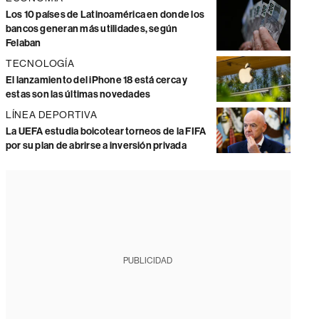
Los 10 países de Latinoamérica en donde los
bancos generan más utilidades, según
Felaban
TECNOLOGÍA
El lanzamiento del iPhone 18 está cerca y
estas son las últimas novedades
LÍNEA DEPORTIVA
La UEFA estudia boicotear torneos de la FIFA
por su plan de abrirse a inversión privada
PUBLICIDAD