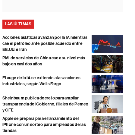
LAS ÚLTIMAS
Acciones asiáticas avanzan por la IA mientras
cae el petróleo ante posible acuerdo entre
EE.UU. e Irán
PMI de servicios de China cae a su nivel más
bajo en casi dos años
El auge de la IA se extiende a las acciones
industriales, según Wells Fargo
Sheinbaum publica decreto para ampliar
transparencia del Gobierno, filiales de Pemex
y CFE
Apple se prepara para el lanzamiento del
iPhone con un sorteo para empleados de las
tiendas