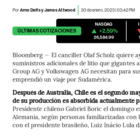
Por
Arne Delfs y James Attwood
30 de enero, 2023 | 03:42 PM
NASDAQ
+2.59%
ÚLTIMAS
COTIZACIONES
26,584.99
Bloomberg — El canciller Olaf Scholz quiere 
suministros adicionales de litio que gigante
Group AG y Volkswagen AG necesitan para sus b
emprendió un viaje por Sudamérica.
Después de Australia, Chile es el segundo may
de su producción es absorbida actualmente p
Presidente chileno Gabriel Boric el domingo 
Alemania, según personas familiarizadas con l
con el presidente brasileño, Luiz Inácio Lula d