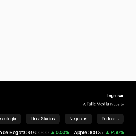
Ingresar
ecnología
Línea Studios
Negocios
Podcasts
38,800.00
Apple
309.25
USD COP
3,195
0.00%
+1.97%
English