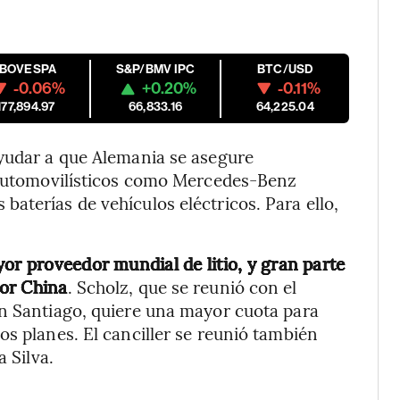
IBOVESPA
S&P/BMV IPC
BTC/USD
-0.06%
+0.20%
-0.11%
177,894.97
66,833.16
64,225.04
ayudar a que Alemania se asegure
s automovilísticos como Mercedes-Benz
aterías de vehículos eléctricos. Para ello,
or proveedor mundial de litio, y gran parte
or China
. Scholz, que se reunió con el
en Santiago, quiere una mayor cuota para
os planes. El canciller se reunió también
a Silva.