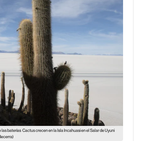
 las baterías
Cactus crecen en la Isla Incahuasi en el Salar de Uyuni
Becerra)