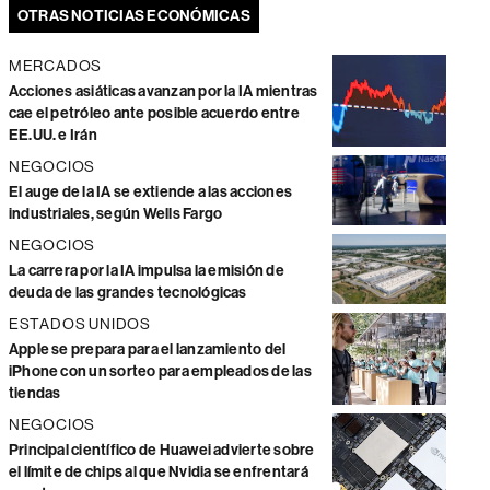
OTRAS NOTICIAS ECONÓMICAS
MERCADOS
Acciones asiáticas avanzan por la IA mientras
cae el petróleo ante posible acuerdo entre
EE.UU. e Irán
NEGOCIOS
El auge de la IA se extiende a las acciones
industriales, según Wells Fargo
NEGOCIOS
La carrera por la IA impulsa la emisión de
deuda de las grandes tecnológicas
ESTADOS UNIDOS
Apple se prepara para el lanzamiento del
iPhone con un sorteo para empleados de las
tiendas
NEGOCIOS
Principal científico de Huawei advierte sobre
el límite de chips al que Nvidia se enfrentará