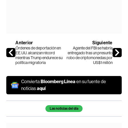
Anterior
Siguiente
Órdenes de deportación en
Agente del FBI se habría
EE.UU. alcanzan récord
entregado tras un presunto
mientras Trump endurece su
robo de criptomonedas por
política migratoria
US$1 millón
Convierta
Bloomberg Línea
en su fuente de
noticias
aquí
Temas de este artículo
Las noticias del día