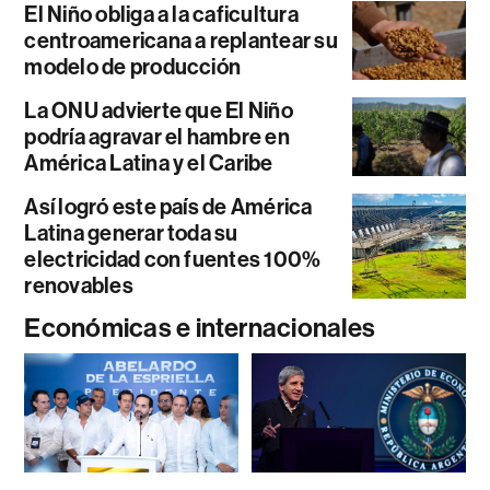
El Niño obliga a la caficultura
centroamericana a replantear su
modelo de producción
La ONU advierte que El Niño
podría agravar el hambre en
América Latina y el Caribe
Así logró este país de América
Latina generar toda su
electricidad con fuentes 100%
renovables
Económicas e internacionales