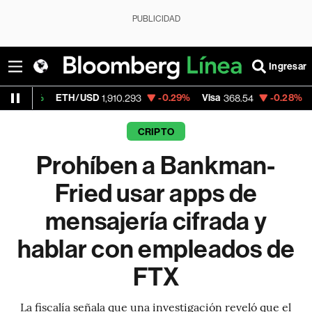
PUBLICIDAD
Ingresar
ETH/USD
-0.29%
Visa
-0.28%
MercadoLibr
1,910.293
368.54
CRIPTO
Prohíben a Bankman-
Fried usar apps de
mensajería cifrada y
hablar con empleados de
FTX
La fiscalía señala que una investigación reveló que el