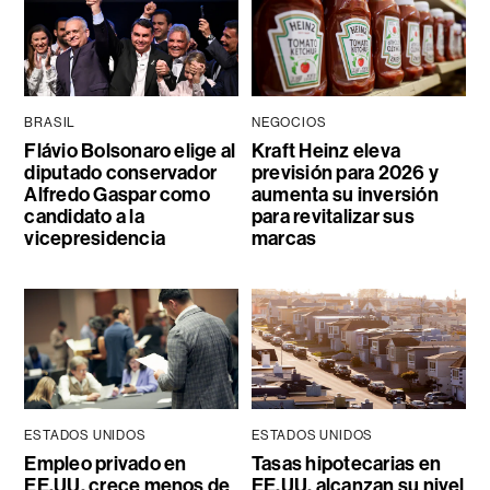
BRASIL
NEGOCIOS
Flávio Bolsonaro elige al
Kraft Heinz eleva
diputado conservador
previsión para 2026 y
Alfredo Gaspar como
aumenta su inversión
candidato a la
para revitalizar sus
vicepresidencia
marcas
ESTADOS UNIDOS
ESTADOS UNIDOS
Empleo privado en
Tasas hipotecarias en
EE.UU. crece menos de
EE.UU. alcanzan su nivel