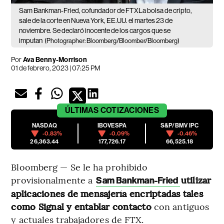
Sam Bankman-Fried, cofundador de FTXLa bolsa de cripto,
sale de la corte en Nueva York, EE.UU. el martes 23 de
noviembre. Se declaró inocente de los cargos que se
imputan
(Photographer: Bloomberg/Bloomber/Bloomberg)
Por
Ava Benny-Morrison
01 de febrero, 2023 | 07:25 PM
ÚLTIMAS
COTIZACIONES
NASDAQ
IBOVESPA
S&P/BMV IPC
-0.83%
-0.09%
-0.46%
26,363.44
177,726.17
66,525.18
Bloomberg — Se le ha prohibido
provisionalmente a
utilizar
Sam Bankman-Fried
aplicaciones de mensajería encriptadas tales
como Signal y entablar contacto
con antiguos
y actuales trabajadores de FTX.